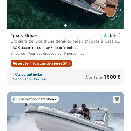
Ýpsos, Grèce
4.8
(4)
Croisière de luxe d'une demi-journée : d'Ypsos à Kassiopi
avec arrêts sur des plages cachées
Skipper inclus
Bateau à moteur
6 heures
· Pour des groupes de 10 personnes
Réservée 4 fois ces dernières 24h
Carburant inclus
1 500 €
À partir de
Annulation flexible
Réservation instantanée