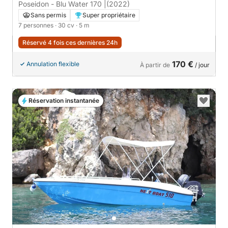
Poseidon - Blu Water 170 |
(2022)
Sans permis
Super propriétaire
7 personnes
· 30 cv
· 5 m
Réservé 4 fois ces dernières 24h
170 €
Annulation flexible
À partir de
/ jour
Réservation instantanée