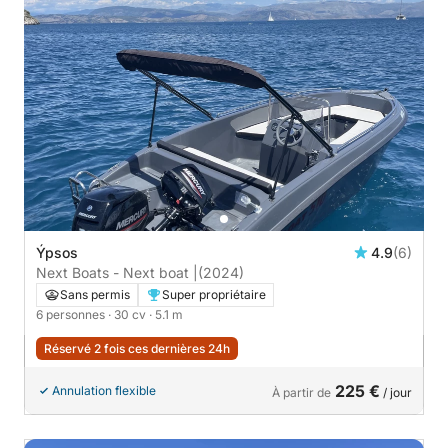
Ýpsos
4.9
(6)
Next Boats - Next boat |
(2024)
Sans permis
Super propriétaire
6 personnes
· 30 cv
· 5.1 m
Réservé 2 fois ces dernières 24h
225 €
Annulation flexible
À partir de
/ jour