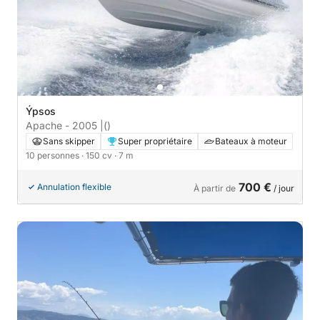
Ýpsos
Apache - 2005 |
()
Sans skipper
Super propriétaire
Bateaux à moteur
10 personnes
· 150 cv
· 7 m
700 €
Annulation flexible
À partir de
/ jour