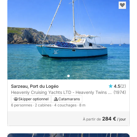
Sarzeau, Port du Logéo
4.5
(2)
Heavenly Cruising Yachts LTD - Heavenly Twins 27
(1974)
| 2 cabines
Skipper optionnel
Catamarans
6 personnes
· 2 cabines
· 4 couchages
· 8 m
284 €
À partir de
/ jour