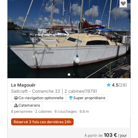
Le Magouër
4.5
(29)
Sailcraft - Comanche 32 | 2 cabines
(1979)
Co-navigation optionnelle
Super propriétaire
Catamarans
8 personnes
· 2 cabines
· 6 couchages
· 9.8 m
Réservé 3 fois ces dernières 24h
103 €
À partir de
/ jour