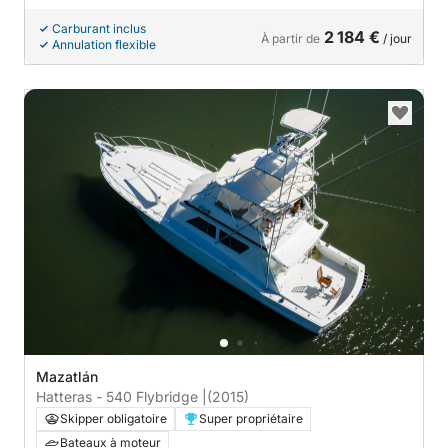
Carburant inclus
2 184 €
À partir de
/ jour
Annulation flexible
Mazatlán
Hatteras - 540 Flybridge |
(2015)
Skipper obligatoire
Super propriétaire
Bateaux à moteur