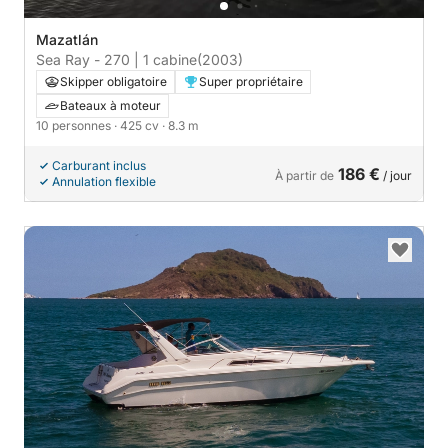
Mazatlán
Sea Ray - 270 | 1 cabine
(2003)
Skipper obligatoire
Super propriétaire
Bateaux à moteur
10 personnes
· 425 cv
· 8.3 m
Carburant inclus
186 €
À partir de
/ jour
Annulation flexible