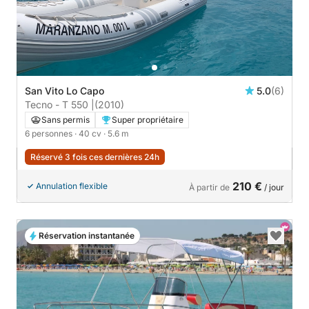
San Vito Lo Capo
5.0
(6)
Tecno - T 550 |
(2010)
Sans permis
Super propriétaire
6 personnes
· 40 cv
· 5.6 m
Réservé 3 fois ces dernières 24h
210 €
Annulation flexible
À partir de
/ jour
Réservation instantanée