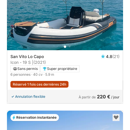
San Vito Lo Capo
4.8
(21)
Icon - 19 S |
(2021)
Sans permis
Super propriétaire
6 personnes
· 40 cv
· 5.9 m
Réservé 1 fois ces dernières 24h
220 €
Annulation flexible
À partir de
/ jour
Réservation instantanée