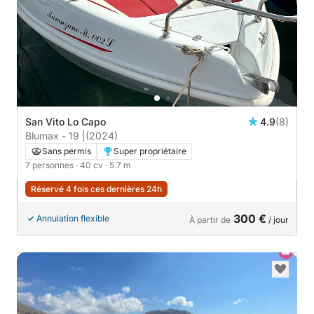
San Vito Lo Capo
4.9
(8)
Blumax - 19 |
(2024)
Sans permis
Super propriétaire
7 personnes
· 40 cv
· 5.7 m
Réservé 4 fois ces dernières 24h
300 €
Annulation flexible
À partir de
/ jour