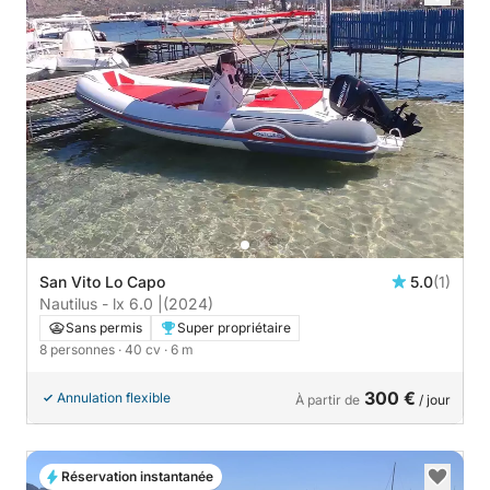
San Vito Lo Capo
5.0
(1)
Nautilus - lx 6.0 |
(2024)
Sans permis
Super propriétaire
8 personnes
· 40 cv
· 6 m
300 €
Annulation flexible
À partir de
/ jour
Réservation instantanée