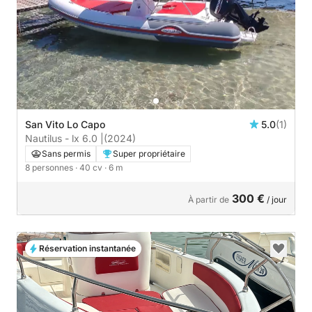
San Vito Lo Capo
5.0
(1)
Nautilus - lx 6.0 |
(2024)
Sans permis
Super propriétaire
8 personnes
· 40 cv
· 6 m
300 €
À partir de
/ jour
Réservation instantanée