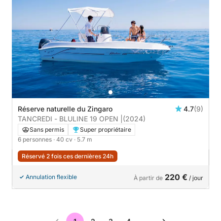
Réserve naturelle du Zingaro
4.7
(9)
TANCREDI - BLULINE 19 OPEN |
(2024)
Sans permis
Super propriétaire
6 personnes
· 40 cv
· 5.7 m
Réservé 2 fois ces dernières 24h
220 €
Annulation flexible
À partir de
/ jour