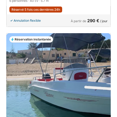
6 personnes
· 40 cv
· 5.7 m
Réservé 5 fois ces dernières 24h
290 €
Annulation flexible
À partir de
/ jour
Réservation instantanée