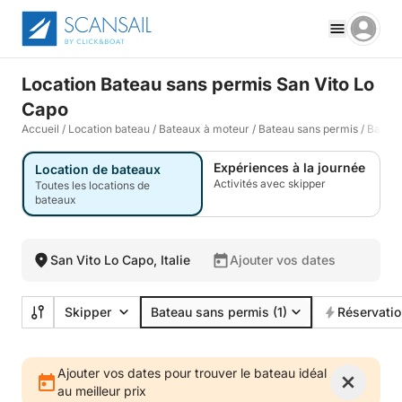
Location Bateau sans permis San Vito Lo
Capo
Accueil
/
Location bateau
/
Bateaux à moteur
/
Bateau sans permis
/
Bateau
Expériences à la journée
Location de bateaux
Activités avec skipper
Toutes les locations de
bateaux
San Vito Lo Capo, Italie
Ajouter vos dates
Skipper
Bateau sans permis
(1)
Réservatio
Ajouter vos dates pour trouver le bateau idéal
au meilleur prix