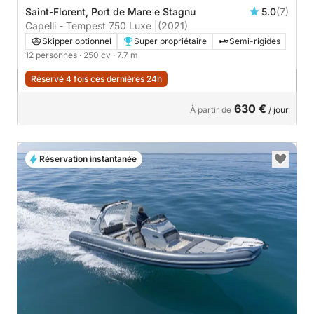
Saint-Florent, Port de Mare e Stagnu
5.0
(7)
Capelli - Tempest 750 Luxe |
(2021)
Skipper optionnel
Super propriétaire
Semi-rigides
12 personnes
· 250 cv
· 7.7 m
Réservé 4 fois ces dernières 24h
630 €
À partir de
/ jour
Réservation instantanée