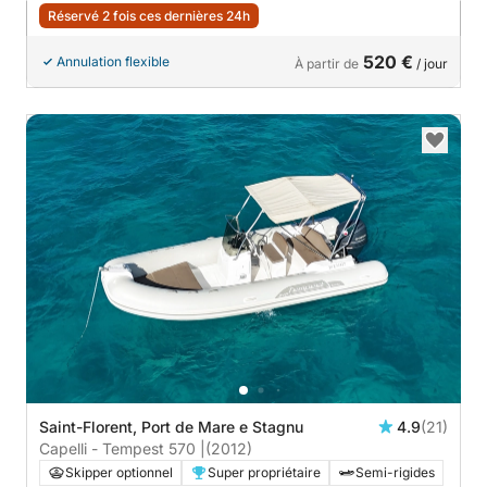
Réservé 2 fois ces dernières 24h
520 €
Annulation flexible
À partir de
/ jour
Saint-Florent, Port de Mare e Stagnu
4.9
(21)
Capelli - Tempest 570 |
(2012)
Skipper optionnel
Super propriétaire
Semi-rigides