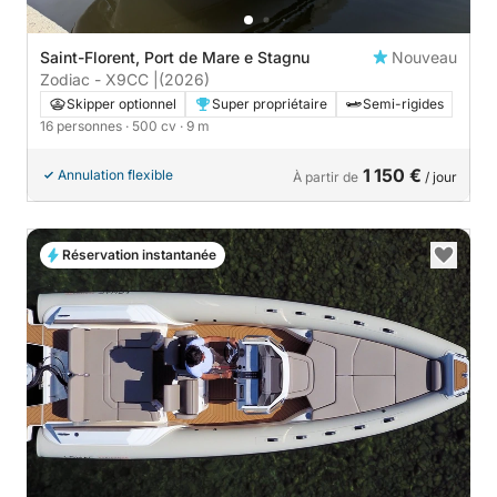
Saint-Florent, Port de Mare e Stagnu
Nouveau
Zodiac - X9CC |
(2026)
Skipper optionnel
Super propriétaire
Semi-rigides
16 personnes
· 500 cv
· 9 m
1 150 €
Annulation flexible
À partir de
/ jour
Réservation instantanée