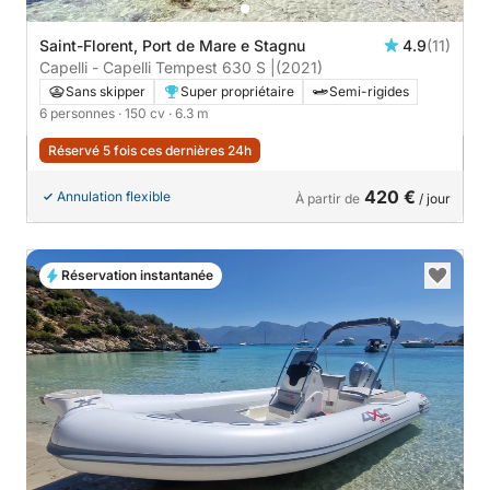
Saint-Florent, Port de Mare e Stagnu
4.9
(11)
Capelli - Capelli Tempest 630 S |
(2021)
Sans skipper
Super propriétaire
Semi-rigides
6 personnes
· 150 cv
· 6.3 m
Réservé 5 fois ces dernières 24h
420 €
Annulation flexible
À partir de
/ jour
Réservation instantanée