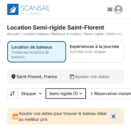
Location Semi-rigide Saint-Florent
Accueil
/
Location bateau
/
Bateaux à moteur
/
Semi-rigide
/
Semi-rigide Sa
Expériences à la journée
Location de bateaux
Activités avec skipper
Toutes les locations de
bateaux
Saint-Florent, France
Ajouter vos dates
Skipper
Semi-rigide
(1)
Réservation instan
Ajouter vos dates pour trouver le bateau idéal
au meilleur prix