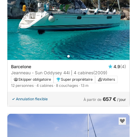
Barcelone
4.9
(4)
Jeanneau - Sun Oddysey 44i | 4 cabines
(2009)
Skipper obligatoire
Super propriétaire
Voiliers
12 personnes
· 4 cabines
· 8 couchages
· 13 m
657 €
Annulation flexible
À partir de
/ jour