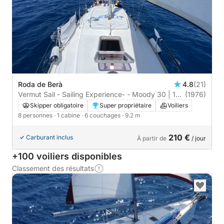
Roda de Berà
4.8
(21)
Vermut Sail - Sailing Experience- - Moody 30 | 1
(1976)
cabine
Skipper obligatoire
Super propriétaire
Voiliers
8 personnes
· 1 cabine
· 6 couchages
· 9.2 m
210 €
Carburant inclus
À partir de
/ jour
+100 voiliers disponibles
Classement des résultats