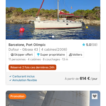
Barcelone, Port Olímpic
5.0
(59)
Dufour - Gibsea 43 | 4 cabines
(2006)
Skipper offert
Super propriétaire
Voiliers
11 personnes
· 4 cabines
· 8 couchages
· 13 m
Réservé 2 fois ces dernières 24h
Carburant inclus
614 €
À partir de
/ jour
Annulation flexible
Promotion