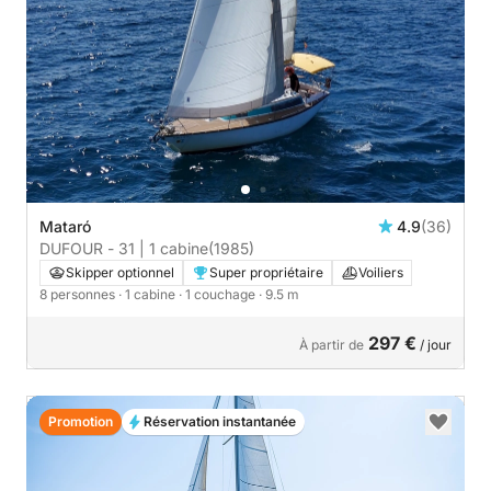
Mataró
4.9
(36)
DUFOUR - 31 | 1 cabine
(1985)
Skipper optionnel
Super propriétaire
Voiliers
8 personnes
· 1 cabine
· 1 couchage
· 9.5 m
297 €
À partir de
/ jour
Promotion
Réservation instantanée