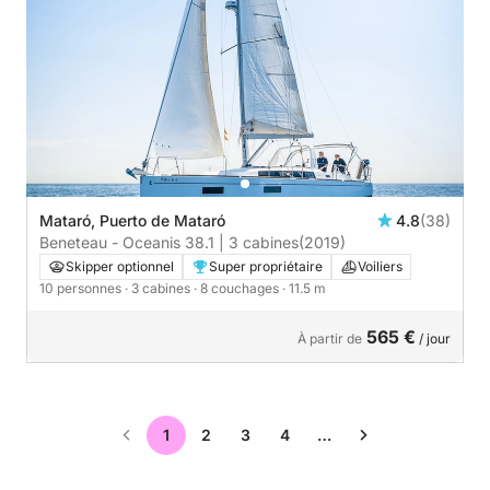
Mataró, Puerto de Mataró
4.8
(38)
Beneteau - Oceanis 38.1 | 3 cabines
(2019)
Skipper optionnel
Super propriétaire
Voiliers
10 personnes
· 3 cabines
· 8 couchages
· 11.5 m
565 €
À partir de
/ jour
1
2
3
4
…