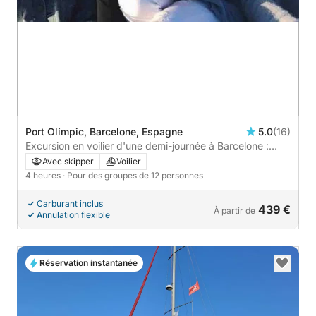
Port Olímpic, Barcelone, Espagne
5.0
(16)
Excursion en voilier d'une demi-journée à Barcelone :
musique, baignade, boissons, collations et détente |
Avec skipper
Voilier
Jusqu'à 12 passagers
4 heures
· Pour des groupes de 12 personnes
Carburant inclus
439 €
À partir de
Annulation flexible
Réservation instantanée