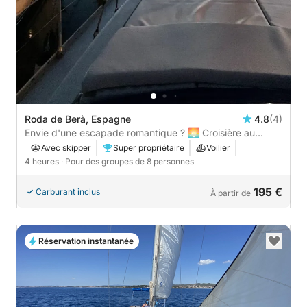
Roda de Berà, Espagne
4.8
(4)
Envie d'une escapade romantique ? 🌅 Croisière au
coucher du soleil : Naviguez vers un coucher de soleil
Avec skipper
Super propriétaire
Voilier
parfait.
4 heures
· Pour des groupes de 8 personnes
195 €
Carburant inclus
À partir de
Réservation instantanée