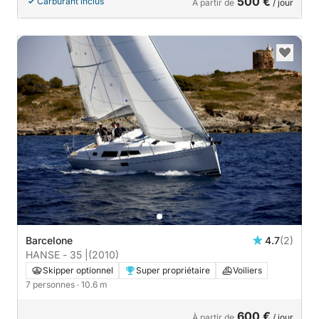
500 €
Carburant inclus
À partir de
/ jour
Barcelone
4.7
(2)
HANSE - 35 |
(2010)
Skipper optionnel
Super propriétaire
Voiliers
7 personnes
· 10.6 m
600 €
À partir de
/ jour