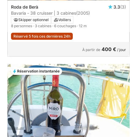
Roda de Berà
3.3
(3)
Bavaria - 38 cruisser | 3 cabines
(2005)
Skipper optionnel
Voiliers
8 personnes
· 3 cabines
· 6 couchages
· 12 m
Réservé 5 fois ces dernières 24h
400 €
À partir de
/ jour
Réservation instantanée