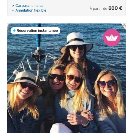
Carburant inclus
600 €
À partir de
Annulation flexible
Réservation instantanée