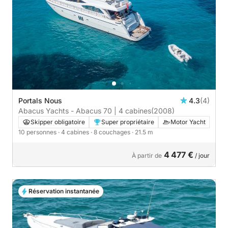
Portals Nous
4.3
(4)
Abacus Yachts - Abacus 70 | 4 cabines
(2008)
Skipper obligatoire
Super propriétaire
Motor Yacht
10 personnes
· 4 cabines
· 8 couchages
· 21.5 m
4 477 €
À partir de
/ jour
Réservation instantanée