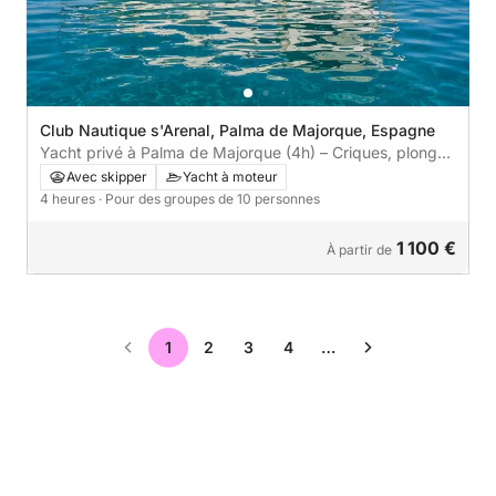
Club Nautique s'Arenal, Palma de Majorque, Espagne
Yacht privé à Palma de Majorque (4h) – Criques, plongée
avec tuba et paddle
Avec skipper
Yacht à moteur
4 heures
· Pour des groupes de 10 personnes
1 100 €
À partir de
1
2
3
4
…