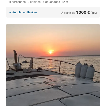
11 personnes
· 2 cabines
· 4 couchages
· 12 m
1 000 €
Annulation flexible
À partir de
/ jour