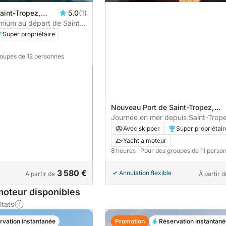
aint-Tropez,
5.0
(1)
nce
mium au départ de Saint-
Super propriétaire
roupes de 12 personnes
Nouveau Port de Saint-Tropez,
Saint-Tropez, France
Journée en mer depuis Saint-Trop
Navigation & baignades
Avec skipper
Super propriétair
Yacht à moteur
8 heures
· Pour des groupes de 11 perso
3 580 €
Annulation flexible
À partir de
À partir d
moteur disponibles
ltats
rvation instantanée
Promotion
Réservation instantané