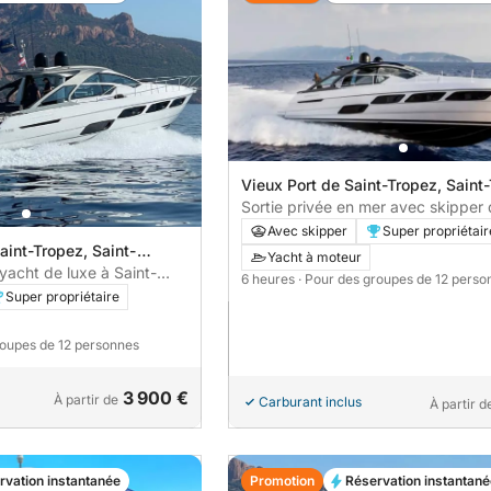
Vieux Port de Saint-Tropez, Saint
France
Sortie privée en mer avec skipper 
Journée yacht premium Pershing 5
Avec skipper
Super propriétair
aint-Tropez, Saint-
Tropez, Pampelonne & Cap Taillat 
Yacht à moteur
yacht de luxe à Saint-
Champagne, paddle, snorkeling, s
6 heures
· Pour des groupes de 12 perso
 X5 – ISCHIA
sous-marin
Super propriétaire
roupes de 12 personnes
3 900 €
À partir de
Carburant inclus
À partir d
rvation instantanée
Promotion
Réservation instantané