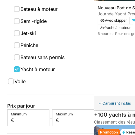
Nouveau Port de S
Bateau à moteur
Saint-Tropez, Fra
Journée Yacht Pre
Tropez
Semi-rigide
Avec skipper
Yacht à moteur
Jet-ski
6 heures
· Pour des g
Péniche
Bateau sans permis
Yacht à moteur
Voile
Carburant inclus
Prix par jour
+100 yachts à 
Minimum
Maximum
-
€
€
Classement des résu
Promotion
Rése