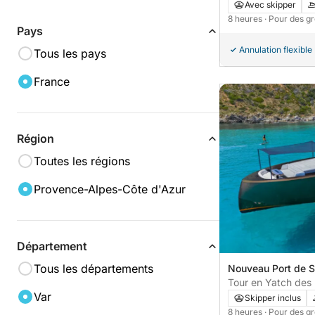
Avec skipper
8 heures
· Pour des g
Pays
Annulation flexible
Tous les pays
France
Région
Toutes les régions
Provence-Alpes-Côte d'Azur
Département
Tous les départements
Nouveau Port de S
Saint-Tropez, Fra
Tour en Yatch des 
Var
Saint-Tropez et M
Skipper inclus
8 heures
· Pour des g