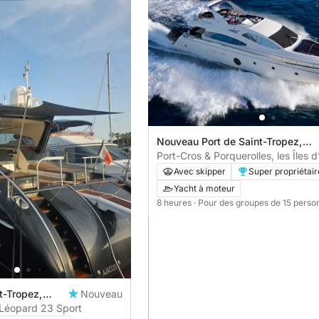
Nouveau Port de Saint-Tropez,
Saint-Tropez, France
Port-Cros & Porquerolles, les Îles d
Sauvages depuis Saint-Tropez
Avec skipper
Super propriétair
Yacht à moteur
8 heures
· Pour des groupes de 15 perso
t-Tropez,
Nouveau
nce
Léopard 23 Sport