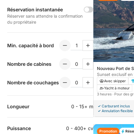
Réservation instantanée
Réserver sans attendre la confirmation
du propriétaire
Min. capacité à bord
Nombre de cabines
Nouveau Port de S
Tropez, France
Sunset exclusif en 
Tropez | Pershing
Avec skipper
Nombre de couchages
Yacht à moteur
3 heures
· Pour des g
Longueur
0 - 15+ m
Carburant inclus
Annulation flexible
Puissance
0 - 400+ cv
Promotion
Rése