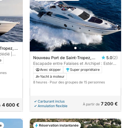
-Tropez,
dédié |
Nouveau Port de Saint-Tropez,
5.0
(2)
X – Saint-
e
Saint-Tropez, France
Escapade entre Falaises et Archipel : Estérel,
|
Théoule & Îles de Lérins
Avec skipper
Super propriétaire
cooter
nnes
Yacht à moteur
8 heures
· Pour des groupes de 15 personnes
Carburant inclus
7 200 €
4 600 €
À partir de
e
Annulation flexible
e
Réservation instantanée