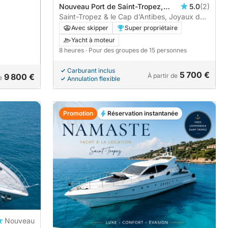
Nouveau Port de Saint-Tropez,
5.0
(2)
Saint-Tropez, France
Saint-Tropez & le Cap d’Antibes, Joyaux de
la Riviera Française
Avec skipper
Super propriétaire
Yacht à moteur
8 heures
· Pour des groupes de 15 personnes
Carburant inclus
5 700 €
9 800 €
À partir de
e
Annulation flexible
Promotion
Réservation instantanée
Nouveau