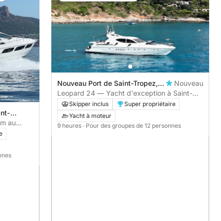
Nouveau Port de Saint-Tropez,
Nouveau
Saint-Tropez, France
Leopard 24 — Yacht d'exception à Saint-
Tropez
Skipper inclus
Super propriétaire
int-
Yacht à moteur
um au
9 heures
· Pour des groupes de 12 personnes
CLUSIVE
e
nnes