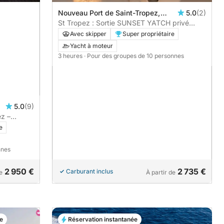
Nouveau Port de Saint-Tropez,
5.0
(2)
Saint-Tropez, France
St Tropez : Sortie SUNSET YATCH privé
premium dans l’Estérel avec apéritif, paddle
Avec skipper
Super propriétaire
& snorkeling
Yacht à moteur
3 heures
· Pour des groupes de 10 personnes
5.0
(9)
ez –
e
nnes
2 950 €
2 735 €
Carburant inclus
e
À partir de
e
Réservation instantanée