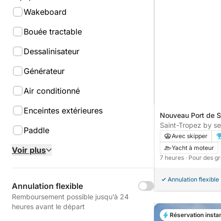
Wakeboard
Bouée tractable
Dessalinisateur
Générateur
Air conditionné
Enceintes extérieures
Nouveau Port de S
Saint-Tropez, Fra
Saint-Tropez by se
Paddle
Avec skipper
Yacht à moteur
Voir plus
7 heures
· Pour des g
Annulation flexible
Annulation flexible
Remboursement possible jusqu’à 24
heures avant le départ
Réservation insta