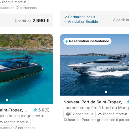
Yacht à moteur
roupes de 12 personnes
Carburant inclus
2 990 €
À partir d
À partir de
Annulation flexible
Réservation instantanée
Nouveau Port de Saint-Tropez,
Saint-Tropez, France
Journée complète à bord du Mang
aint-Tropez,
5.0
(5)
Skipper inclus
Yacht à moteur
nce
plus belles plages entre
10 heures
· Pour des groupes de 9 pers
onaco
Yacht à moteur
roupes de 8 personnes