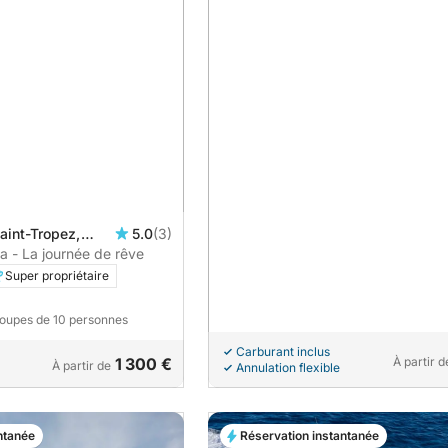
aint-Tropez,
5.0
(3)
nce
a - La journée de rêve
Super propriétaire
roupes de 10 personnes
Carburant inclus
1 300 €
À partir d
À partir de
Annulation flexible
ntanée
Réservation instantanée