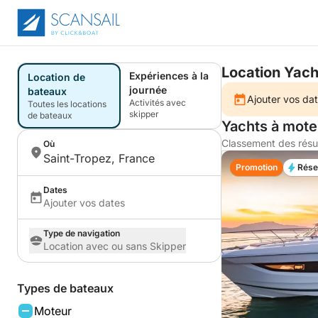
Location Yach
Expériences à la
Location de
journée
bateaux
Ajouter vos dat
Activités avec
Toutes les locations
skipper
de bateaux
Yachts à mote
Classement des résu
Où
Saint-Tropez, France
Promotion
Rése
Dates
Ajouter vos dates
Type de navigation
Location avec ou sans Skipper
Types de bateaux
Moteur