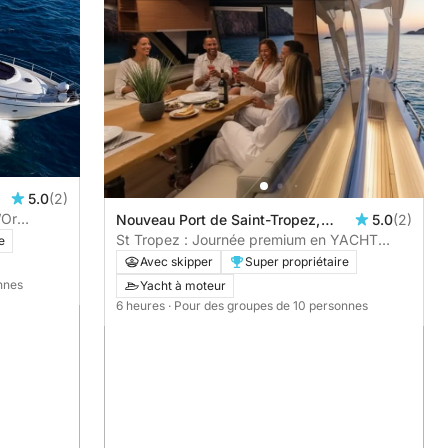
5.0
(2)
’Or
Nouveau Port de Saint-Tropez,
5.0
(2)
Saint-Tropez, France
St Tropez : Journée premium en YACHT
e
privé – Tout inclus avec brunch & activités
Avec skipper
Super propriétaire
nautiques
nnes
Yacht à moteur
6 heures
· Pour des groupes de 10 personnes