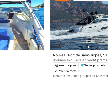
Nouveau Port de Saint-Tropez, Sa
Tropez, France
Journée exclusive en yacht premi
départ de Saint-Tropez | ALL IN
Avec skipper
Super propriétair
Yacht à moteur
6 heures
· Pour des groupes de 12 perso