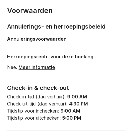
Jaar:
2016 (Gerenoveerd in 2024)
Voorwaarden
Capaciteit aan boord:
6 personen
Annulerings- en herroepingsbeleid
Annuleringsvoorwaarden
Herroepingsrecht voor deze boeking:
Nee.
Meer informatie
Check-in & check-out
Check-in tijd (dag verhuur):
9:00 AM
Check-uit tijd (dag verhuur):
4:30 PM
Tijdstip voor inchecken:
9:00 AM
Tijdstip voor uitchecken:
5:00 PM