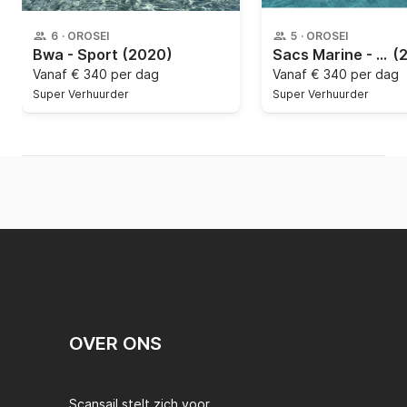
6
·
OROSEI
5
·
OROSEI
Bwa - Sport
(2020)
Sacs Marine - Strider 10
(
Vanaf
€ 340 per dag
Vanaf
€ 340 per dag
Super Verhuurder
Super Verhuurder
OVER ONS
Scansail stelt zich voor