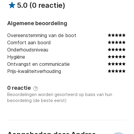
5.0
(
0 reactie
)
Goed onderhouden rib: Altijd klaar voor nieuwe 
avonturen.

Algemene beoordeling
Ervaren bemanning: Zal je begeleiden bij het 
ontdekken van de mooiste baaien en inhammen.

Overeenstemming van de boot
Flexibiliteit: Pas je tour aan je wensen aan.

Comfort aan boord
Onderhoudsniveau
Trefwoorden: boottocht, duiken, wateractiviteiten, 
Hygiëne
bootverhuur, bootvakanties, zee, kust, eilanden, 
Ontvangst en communicatie
baaien, grotten, ontspanning, avontuur, Ponza, 
Prijs-kwaliteitverhouding
Palmarola, Zannone, Ventotene, Lazio, Italië, duiken, 
Odissey
0 reactie
?
Beoordelingen worden gesorteerd op basis van hun
beoordeling (de beste eerst)