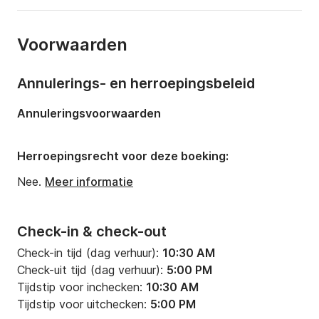
Jaar:
2019 (Gerenoveerd in 2024)
Voorwaarden
Capaciteit aan boord:
12 personen
Annulerings- en herroepingsbeleid
Annuleringsvoorwaarden
Herroepingsrecht voor deze boeking:
Nee.
Meer informatie
Check-in & check-out
Check-in tijd (dag verhuur):
10:30 AM
Check-uit tijd (dag verhuur):
5:00 PM
Tijdstip voor inchecken:
10:30 AM
Tijdstip voor uitchecken:
5:00 PM