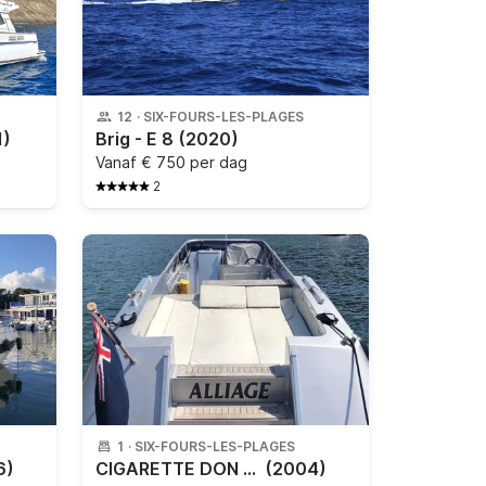
12
·
SIX-FOURS-LES-PLAGES
1)
Brig - E 8
(2020)
Vanaf
€ 750 per dag
2
1
·
SIX-FOURS-LES-PLAGES
6)
CIGARETTE DON SHEAD - CIGARETTE DON SHEAD
(2004)