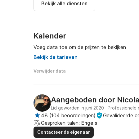
Bekijk alle diensten
Tot ziens!
Kalender
Voeg data toe om de prijzen te bekijken
Bekijk de tarieven
Verwijder data
Aangeboden door
Nicol
Lid geworden in juni 2020
·
Professionele 
4.8
(
104 beoordelingen
)
Gevalideerde 
Gesproken talen:
Engels
Contacteer de eigenaar