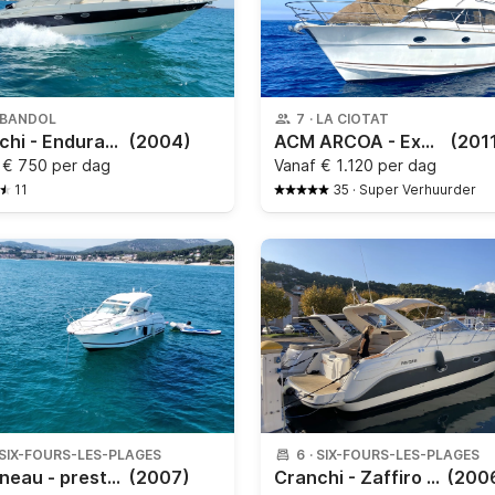
BANDOL
7
·
LA CIOTAT
Cranchi - Endurance 39
(2004)
ACM ARCOA - Excellence 38
(201
f
€ 750 per dag
Vanaf
€ 1.120 per dag
11
35
·
Super Verhuurder
SIX-FOURS-LES-PLAGES
6
·
SIX-FOURS-LES-PLAGES
Jeanneau - prestige30s
(2007)
Cranchi - Zaffiro 34
(200