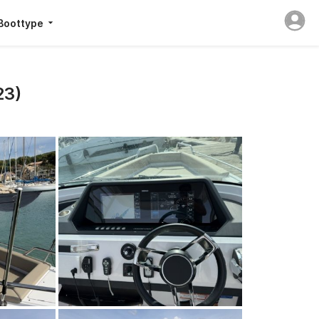
Boottype
23)