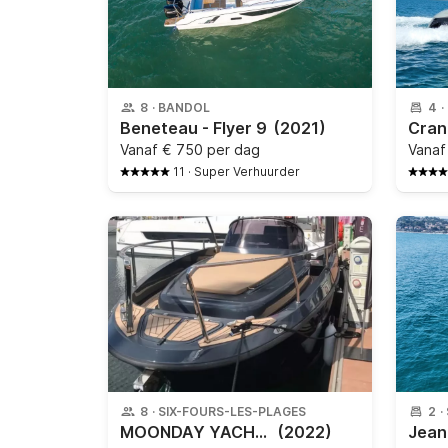
8
·
BANDOL
4
·
Beneteau - Flyer 9
(2021)
Vanaf
€ 750 per dag
Vana
11
·
Super Verhuurder
8
·
SIX-FOURS-LES-PLAGES
2
·
MOONDAY YACHT - 780 WA
(2022)