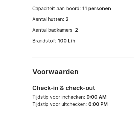
Capaciteit aan boord:
11 personen
JOBE Brabus X-Tunable Tube +

Aantal hutten:
2
SEASCOOTER
Aantal badkamers:
2
Brandstof:
100 L/h
Voorwaarden
Check-in & check-out
Tijdstip voor inchecken:
9:00 AM
Tijdstip voor uitchecken:
6:00 PM