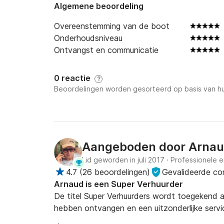
Algemene beoordeling
Joystick + Cruise Control + Bedieningshende
Brandstof Tank

Overeenstemming van de boot
30.000 BTU Cabine Airconditioning, 3 Onafhan
Onderhoudsniveau
Warmtepomp

Ontvangst en communicatie
Achterste Afsluiting

Douche voorin

0 reactie
?
Boegschroef met Automatische Brandblusser

Beoordelingen worden gesorteerd op basis van hu
Koelkast in de Cockpit

GPS + Kleurenkaartplotter

Extra Buitenverlichting

Boeglichten

Aangeboden door
Arna
Onderwaterlamp nr. 3

Microgeperforeerde Voorruit en Zijpanelen

Lid geworden in juli 2017
·
Professionele e
8 Stootkussens + CRANCHI Hoezen

4.7
(
26 beoordelingen
)
Gevalideerde c
Autopilot

Arnaud is een Super Verhuurder
VHF-radio

De titel Super Verhuurders wordt toegekend a
Radio-upgrade: 2 luidsprekers op het voordek,
hebben ontvangen en een uitzonderlijke servi
met aparte versterker
