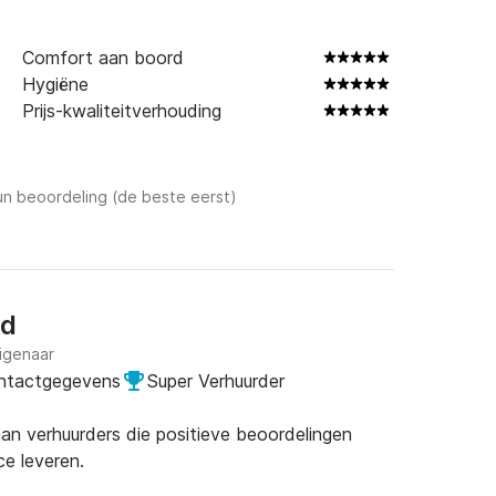
l + Boordcomputer + Trimassistent

Comfort aan boord
kelijke Zones met Watercirculatie, met 
Hygiëne
Prijs-kwaliteitverhouding
n beoordeling (de beste eerst)
ud
igenaar
ontactgegevens
Super Verhuurder
an verhuurders die positieve beoordelingen
 2 in de hardtop + 1 subwoofer in de cockpit 
ce leveren.