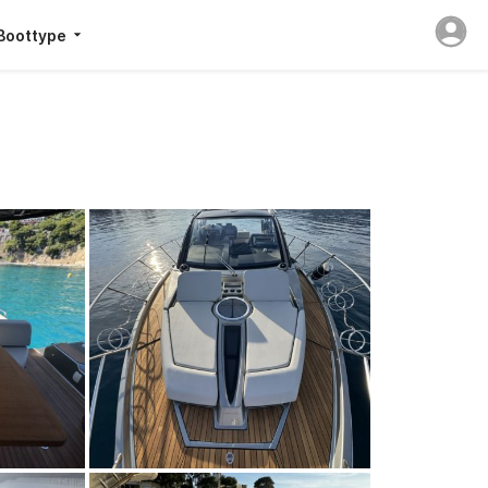
Boottype