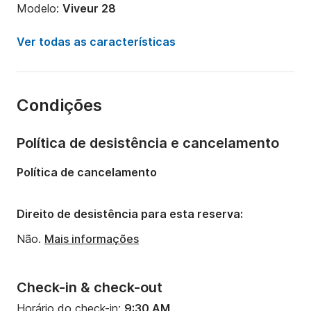
Modelo:
Viveur 28
Potência do motor:
230cv
Ver todas as características
Comprimento:
9m
Ano:
2013 (Renovado em 2025)
Condições
Capacidade a bordo:
8 pessoas
Número de cabinas:
1
Política de desistência e cancelamento
Número de camas:
2
Política de cancelamento
Número de banheiros:
1
Direito de desistência para esta reserva:
Não.
Mais informações
Check-in & check-out
Horário do check-in:
9:30 AM