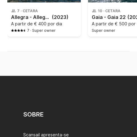
7
·
CETARA
10
·
CETARA
Allegra - Allegra
(2023)
Gaia - Gaia 22
(20
A partir de
€ 400 por dia
A partir de
€ 500 por 
7
·
Super owner
Super owner
SOBRE
Scansail apresenta-se