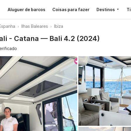
Aluguer de barcos
Coisas para fazer
Destinos
T
Espanha
Ilhas Baleares
Ibiza
ali - Catana — Bali 4.2 (2024)
erificado