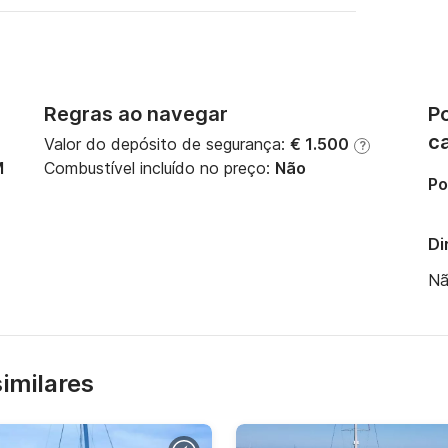
Regras ao navegar
Po
c
Valor do depósito de segurança:
€ 1.500
?
M
Combustível incluído no preço:
Não
Po
Di
Nã
similares