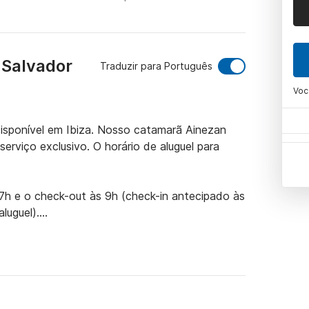
 Salvador
Traduzir para Português
Voc
isponível em Ibiza. Nosso catamarã Ainezan 
rviço exclusivo. O horário de aluguel para 
 17h e o check-out às 9h (check-in antecipado às 
uguel).

ofissional para garantir que você aproveite 
, especifique isso em sua solicitação.)

per ocupa uma cabine individual na proa, 