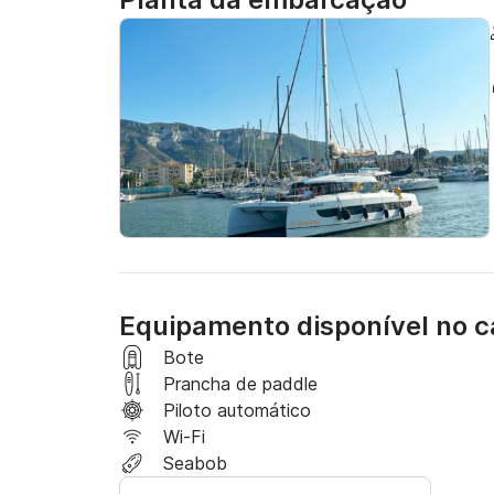
permitindo uma capacidade máxima de 12 hósp
Oferece amplas áreas para banhos de sol na 
O embarque e desembarque são realizados em 
Reserva mínima de 3 dias.
Equipamento disponível no 
Bote
Prancha de paddle
Piloto automático
Wi-Fi
Seabob