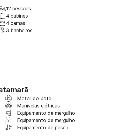
edes para passeios diurnos.

12 pessoas
proa, bem como um flybridge.

4 cabines
4 camas
Cala Jondal, Ibiza.

3 banheiros
catamarã
Motor do bote
Manivelas elétricas
Equipamento de mergulho
Equipamento de mergulho
Equipamento de pesca