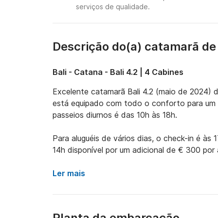
serviços de qualidade.
Descrição do(a) catamarã de
Bali - Catana - Bali 4.2 | 4 Cabines
Excelente catamarã Bali 4.2 (maio de 2024) d
está equipado com todo o conforto para um se
passeios diurnos é das 10h às 18h.

Para aluguéis de vários dias, o check-in é às
14h disponível por um adicional de € 300 por al
O barco é alugado SOMENTE com um skipper pr
Ler mais
ao máximo suas férias. (Se preferir sem skipper
Possui 3 cabines duplas e 4 banheiros. O skip
Planta da embarcação