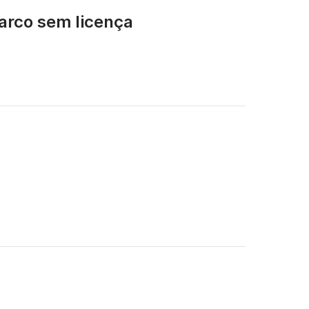
arco sem licença
aproveitando o sol, o mar cristalino e a 
tmo.

para obter mais informações. Reserve já pelo 