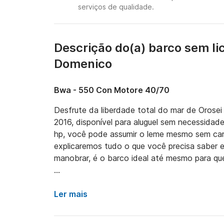
serviços de qualidade.
Descrição do(a) barco sem li
Domenico
Bwa - 550 Con Motore 40/70
Desfrute da liberdade total do mar de Orosei
2016, disponível para aluguel sem necessidad
hp, você pode assumir o leme mesmo sem carte
explicaremos tudo o que você precisa saber e 
manobrar, é o barco ideal até mesmo para que
Orosei é o ponto de partida perfeito para expl
leste da Sardenha. Você pode navegar até Cal
Ler mais
Marino ou simplesmente ficar perto da costa 
caracterizam esta região. Sem pressa, sem iti