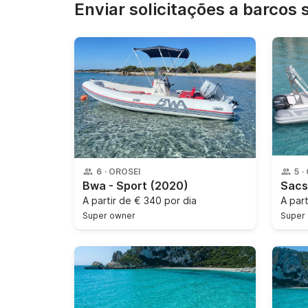
Enviar solicitações a barcos 
6
·
OROSEI
5
·
Bwa - Sport
(2020)
A partir de
€ 340 por dia
A par
Super owner
Super