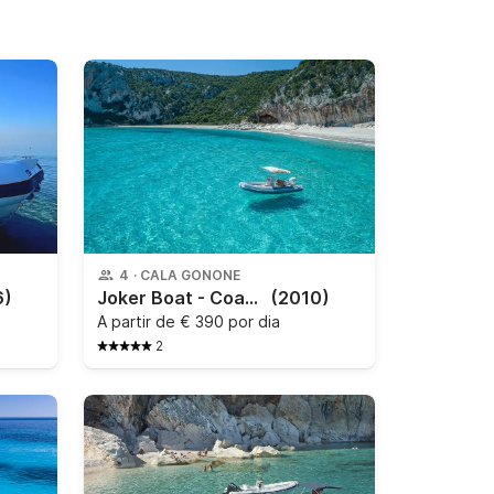
4
·
CALA GONONE
6)
Joker Boat - Coaster 470
(2010)
A partir de
€ 390 por dia
2