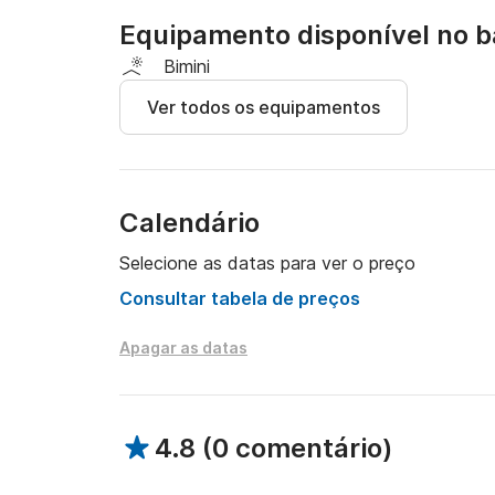
nadar e quanto tempo ficar ancorado.

Equipamento disponível no b
Perfeito para um dia com a família ou amigos, 
Bimini
liberdade de explorar a costa no seu próprio ri
Ver todos os equipamentos
Entre em contato com o proprietário via chat 
número Click&Boat.
Calendário
Selecione as datas para ver o preço
Consultar tabela de preços
Apagar as datas
4.8
(
0 comentário
)