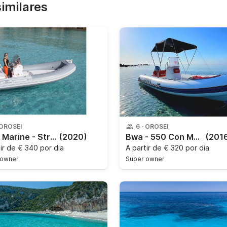
similares
OROSEI
6
·
OROSEI
Sacs Marine - Strider 10
(2020)
Bwa - 550 Con Motore 40/70
(201
tir de
€ 340 por dia
A partir de
€ 320 por dia
 owner
Super owner