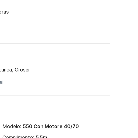
oras
urica, Orosei
Modelo:
550 Con Motore 40/70
Comprimento:
5.5m