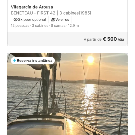
Vilagarcía de Arousa
BENETEAU - FIRST 42 | 3 cabines
(1985)
Skipper optional
Veleiros
12 pessoas
· 3 cabines
· 8 camas
· 12.9 m
€ 500
A partir de
/dia
Reserva instantânea