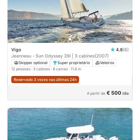
Vigo
4.8
(6)
Jeanneau - Sun Odyssey 39i | 3 cabines
(2007)
Skipper optional
Super proprietário
Veleiros
12 pessoas
· 3 cabines
· 8 camas
· 11.6 m
Reservado 3 vezes nas últimas 24h
€ 500
A partir de
/dia