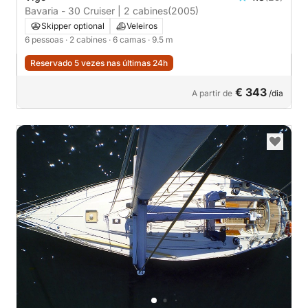
Bavaria - 30 Cruiser | 2 cabines
(2005)
Skipper optional
Veleiros
6 pessoas
· 2 cabines
· 6 camas
· 9.5 m
Reservado 5 vezes nas últimas 24h
€ 343
A partir de
/dia