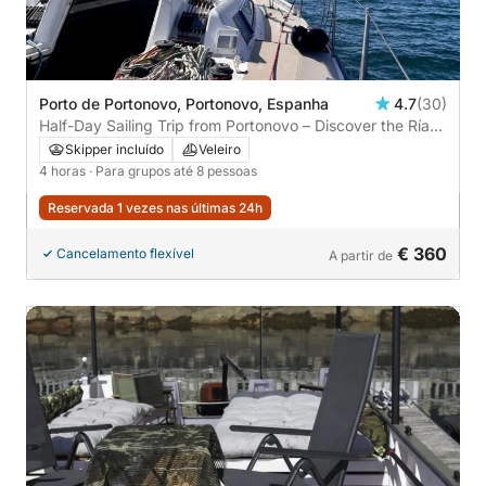
Porto de Portonovo, Portonovo, Espanha
4.7
(30)
Half-Day Sailing Trip from Portonovo – Discover the Ría
de Pontevedra
Skipper incluído
Veleiro
4 horas
· Para grupos até 8 pessoas
Reservada 1 vezes nas últimas 24h
€ 360
Cancelamento flexível
A partir de