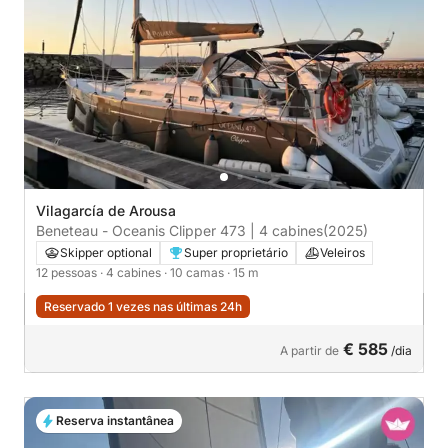
Vilagarcía de Arousa
Beneteau - Oceanis Clipper 473 | 4 cabines
(2025)
Skipper optional
Super proprietário
Veleiros
12 pessoas
· 4 cabines
· 10 camas
· 15 m
Reservado 1 vezes nas últimas 24h
€ 585
A partir de
/dia
Reserva instantânea