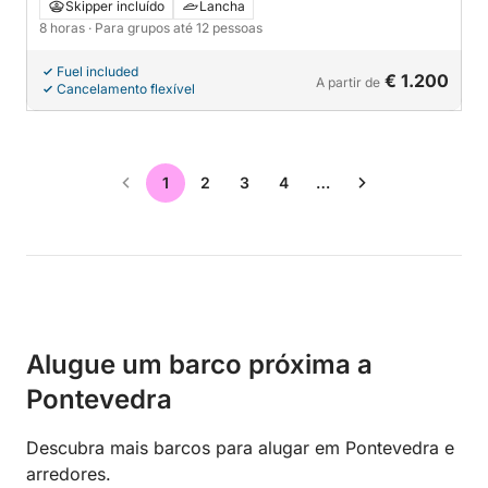
Sanxenxo
Skipper incluído
Lancha
8 horas
· Para grupos até 12 pessoas
Fuel included
€ 1.200
A partir de
Cancelamento flexível
1
2
3
4
…
Alugue um barco próxima a
Pontevedra
Descubra mais barcos para alugar em Pontevedra e
arredores.