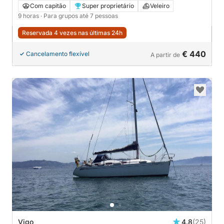
Cíes/Estuário de Vigo. COMBUSTÍVEL INCLUÍDO NO
Com capitão
Super proprietário
Veleiro
PREÇO
9 horas
· Para grupos até 7 pessoas
Reservada 4 vezes nas últimas 24h
€ 440
Cancelamento flexível
A partir de
Vigo
4.8
(25)