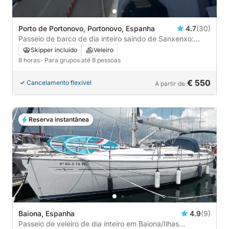
Porto de Portonovo, Portonovo, Espanha
4.7
(30)
Passeio de barco de dia inteiro saindo de Sanxenxo:
explore a Ilha Ons, a Ilha Aldán ou a Ilha Tambo
Skipper incluído
Veleiro
8 horas
· Para grupos até 8 pessoas
€ 550
Cancelamento flexível
A partir de
Reserva instantânea
Baiona, Espanha
4.9
(9)
Passeio de veleiro de dia inteiro em Baiona/Ilhas