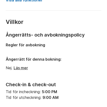
Visa alla funktioner
Kapacitet ombord:
10 personer
Antal kabiner:
6
Villkor
Antal bäddar:
10
Antal badrum:
4
Ångerrätts- och avbokningspolicy
Längd:
12m
Regler för avbokning
Djupgående:
1.25m
Motorstyrka:
114hk
Ångerrätt för denna bokning:
Nej.
Läs mer
Check-in & check-out
Tid för incheckning:
5:00 PM
Tid för utcheckning:
9:00 AM