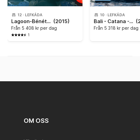
12
·
LEFKÁDA
10
·
LEFKÁDA
Lagoon-Bénéteau - Lagoon 450 F - 4 + 2 cab.
(2015)
Bali - Catana - Bali 4.2
(
Från
5 408 kr per dag
Från
5 318 kr per dag
1
OM OSS