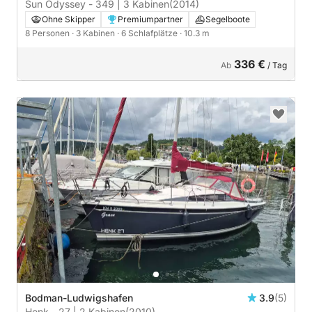
Sun Odyssey - 349 | 3 Kabinen
(2014)
Ohne Skipper
Premiumpartner
Segelboote
8 Personen
· 3 Kabinen
· 6 Schlafplätze
· 10.3 m
336 €
Ab
/ Tag
Bodman-Ludwigshafen
3.9
(5)
Henk - 27 | 2 Kabinen
(2010)