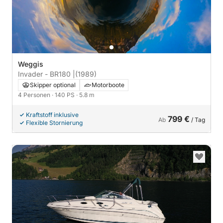
Weggis
Invader - BR180 |
(1989)
Skipper optional
Motorboote
4 Personen
· 140 PS
· 5.8 m
Kraftstoff inklusive
799 €
Ab
/ Tag
Flexible Stornierung