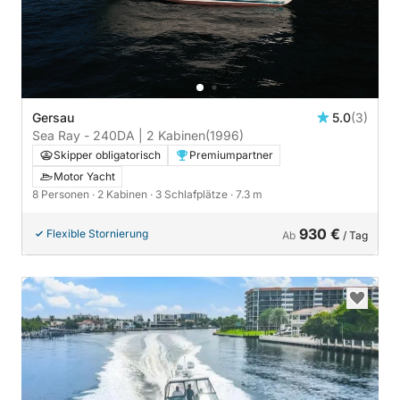
Gersau
5.0
(3)
Sea Ray - 240DA | 2 Kabinen
(1996)
Skipper obligatorisch
Premiumpartner
Motor Yacht
8 Personen
· 2 Kabinen
· 3 Schlafplätze
· 7.3 m
930 €
Flexible Stornierung
Ab
/ Tag