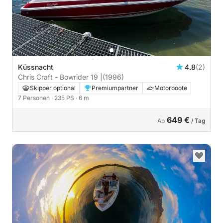
Küssnacht
4.8
(2)
Chris Craft - Bowrider 19 |
(1996)
Skipper optional
Premiumpartner
Motorboote
7 Personen
· 235 PS
· 6 m
649 €
Ab
/ Tag