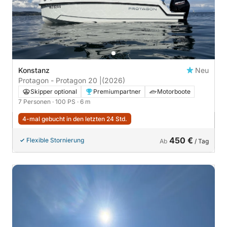
Konstanz
Neu
Protagon - Protagon 20 |
(2026)
Skipper optional
Premiumpartner
Motorboote
7 Personen
· 100 PS
· 6 m
4-mal gebucht in den letzten 24 Std.
450 €
Flexible Stornierung
Ab
/ Tag