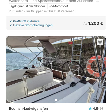
Wakeboard- und Speiseerlebnis auf dem Zürichsee –
Ganztägig mit optionalem Restaurantstopp
Eigner ist der Skipper
Motorboot
7 Stunden
· Für Gruppen mit bis zu 8 Personen
Kraftstoff inklusive
1.200 €
Ab
Flexible Stornobedingungen
Bodman-Ludwigshafen
4.9
(9)