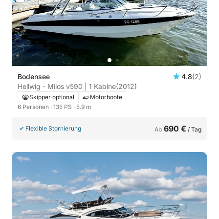
Bodensee
4.8
(2)
Hellwig - Milos v590 | 1 Kabine
(2012)
Skipper optional
Motorboote
6 Personen
· 135 PS
· 5.9 m
690 €
Flexible Stornierung
Ab
/ Tag