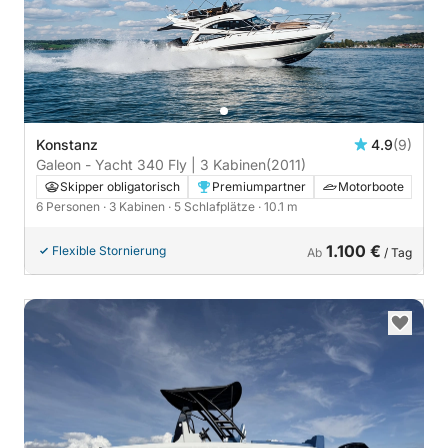
Konstanz
4.9
(9)
Galeon - Yacht 340 Fly | 3 Kabinen
(2011)
Skipper obligatorisch
Premiumpartner
Motorboote
6 Personen
· 3 Kabinen
· 5 Schlafplätze
· 10.1 m
1.100 €
Flexible Stornierung
Ab
/ Tag