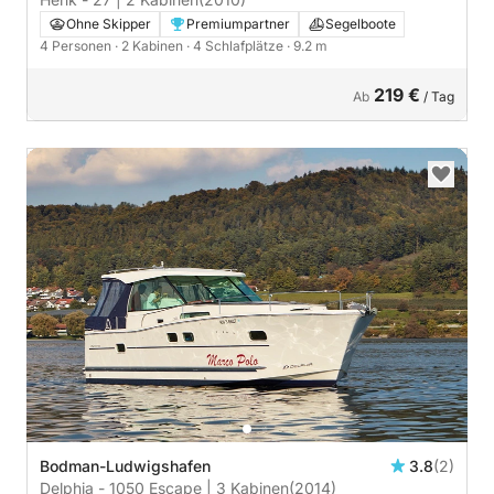
Ohne Skipper
Premiumpartner
Segelboote
4 Personen
· 2 Kabinen
· 4 Schlafplätze
· 9.2 m
219 €
Ab
/ Tag
Bodman-Ludwigshafen
3.8
(2)
Delphia - 1050 Escape | 3 Kabinen
(2014)