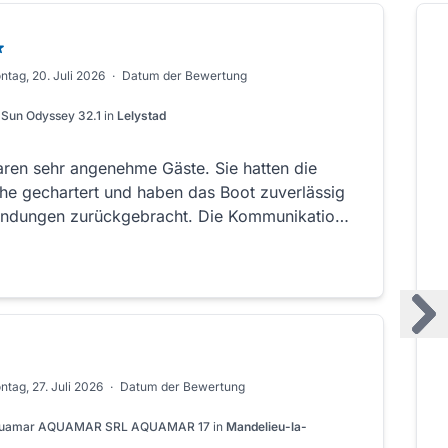
ntag, 20. Juli 2026
·
Datum der Bewertung
 Sun Odyssey 32.1
in
Lelystad
ehr angenehme Gäste. Sie hatten die
he gechartert und haben das Boot zuverlässig
andungen zurückgebracht. Die Kommunikation
war freundlich und unkompliziert. Gerne wieder!
ntag, 27. Juli 2026
·
Datum der Bewertung
uamar AQUAMAR SRL AQUAMAR 17
in
Mandelieu-la-