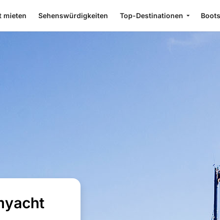
t mieten
Sehenswürdigkeiten
Top-Destinationen
Boot
myacht