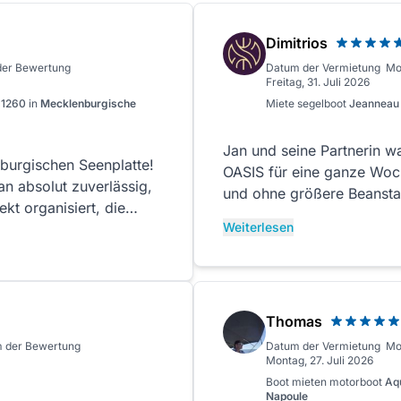
Dimitrios
der Bewertung
Datum der Vermietung
Mo
Freitag, 31. Juli 2026
n 1260
in
Mecklenburgische
Miete
segelboot
Jeanneau
Jan und seine Partnerin waren s
burgischen Seenplatte!
OASIS für eine ganze Woc
n absolut zuverlässig,
und ohne größere Beanst
ekt organisiert, die
Weiterlesen
uch angenehm
an sich als Chartergast
nd: sauber, gepflegt,
t, was man für
aben uns vom ersten
Thomas
t auf den Seen wirklich
 der Bewertung
Datum der Vermietung
Mo
wir jederzeit wieder!
Montag, 27. Juli 2026
Boot mieten
motorboot
Aq
Napoule