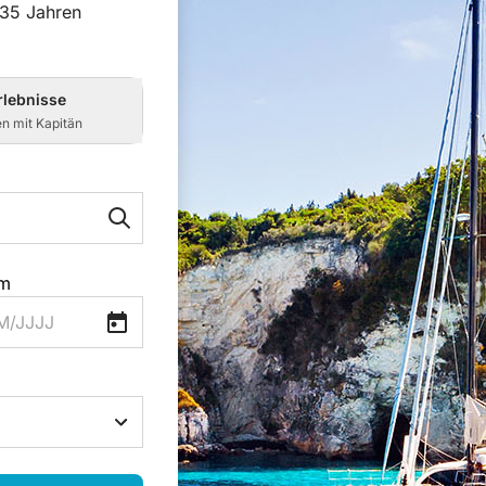
 35 Jahren
rlebnisse
en mit Kapitän
am
M/JJJJ