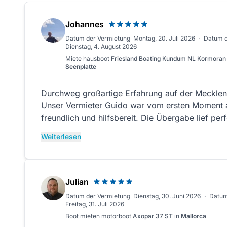
Johannes
Datum der Vermietung
Montag, 20. Juli 2026
·
Datum 
Dienstag, 4. August 2026
Miete
hausboot
Friesland Boating Kundum NL Kormora
Seenplatte
Durchweg großartige Erfahrung auf der Mecklen
Unser Vermieter Guido war vom ersten Moment a
freundlich und hilfsbereit. Die Übergabe lief perf
Einweisung war nicht nur gründlich, sondern a
Weiterlesen
verständlich erklärt – genau die Mischung, die m
wünscht.Das Boot selbst war in einem Top‑Zusta
technisch einwandfrei und mit allem ausgestatte
entspannte Tage auf dem Wasser braucht. Wir h
Julian
Moment an sehr wohlgefühlt und konnten die Zei
Datum der Vermietung
Dienstag, 30. Juni 2026
·
Datum
genießen.Klare Empfehlung – bei Guido chartern 
Freitag, 31. Juli 2026
Boot mieten
motorboot
Axopar 37 ST
in
Mallorca