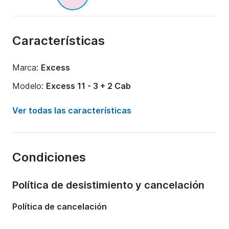
Características
Marca:
Excess
Modelo:
Excess 11 - 3 + 2 Cab
Año:
2025
Ver todas las características
Capacidad a bordo:
8 personas
Número de cabinas:
5
Condiciones
Número de plazas para dormir:
8
Número de baños:
2
Política de desistimiento y cancelación
Eslora:
11m
Política de cancelación
Calado:
1.15m