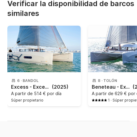
Verificar la disponibilidad de barcos
similares
6
·
BANDOL
8
·
TOLÓN
Excess - Excess 11 - 3 + 2 cab
(2025)
Beneteau - Excess 11
(
A partir de
514 € por día
A partir de
629 € por 
Súper propietario
1
·
Súper propie