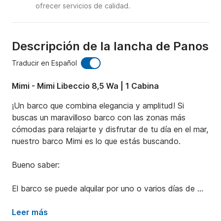
ofrecer servicios de calidad.
Descripción de la lancha de Panos
Traducir en Español
Mimi - Mimi Libeccio 8,5 Wa | 1 Cabina
¡Un barco que combina elegancia y amplitud! Si 
buscas un maravilloso barco con las zonas más 
cómodas para relajarte y disfrutar de tu día en el mar, 
nuestro barco Mimi es lo que estás buscando.

Bueno saber:

El barco se puede alquilar por uno o varios días de 
9:00 a 18:00.

Podrás realizar tu horario con tu capitán 
Leer más