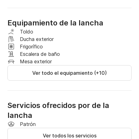
dependiendo de las condiciones climáticas de cada 
día.

Si la salida del barco no es aconsejable – o puede ser 
Equipamiento de la lancha
peligrosa debido a condiciones como mal tiempo o 
problemas técnicos, entonces el capitán tiene la 
Toldo
entera discreción de retrasar, posponer o cancelar la 
Ducha exterior
salida del crucero o incluso hacer ajustes al itinerario 
Frigorífico
para razones de seguridad.
Escalera de baño
Mesa exterior
Ver todo el equipamiento (+10)
Servicios ofrecidos por de la
lancha
Patrón
Ver todos los servicios