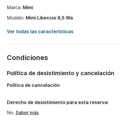
Marca:
Mimi
Modelo:
Mimi Libeccio 8,5 Wa
Potencia del motor:
226CV
Ver todas las características
Eslora:
8.5m
Año:
2020
Condiciones
Capacidad a bordo:
8 personas
Número de cabinas:
1
Política de desistimiento y cancelación
Número de plazas para dormir:
1
Política de cancelación
Número de baños:
1
Derecho de desistimiento para esta reserva:
No.
Saber más