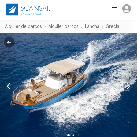
Alquiler de barcos
Alquiler barcos
Lancha
Grecia