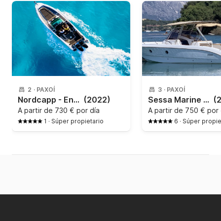
2
·
PAXOÍ
3
·
PAXOÍ
Nordcapp - Enduro 805
(2022)
Sessa Marine - Key largo 28
(
A partir de
730 € por día
A partir de
750 € por 
1
·
Súper propietario
6
·
Súper propie