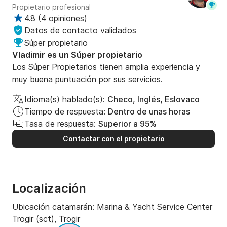
grandes y pequeñas, paños de cocina y toallas de 
Propietario profesional
papel en la cocina.

4.8
(
4 opiniones
)
Datos de contacto validados
Mejora a Paquete de Lujo:

Súper propietario
- Transporte para un grupo desde/hasta el 
Vladimir es un Súper propietario
Aeropuerto de Split (NO Split) o aparcamiento para 2 
Los Súper Propietarios tienen amplia experiencia y
coches por semana cerca de Marina SCT, check-in 
muy buena puntuación por sus servicios.
preferente garantizado después de las 14:00 (en 
caso de imprevistos o reparaciones, se puede 
Idioma(s) hablado(s):
Checo, Inglés, Eslovaco
cambiar la hora según sea necesario), asistencia con 
Tiempo de respuesta:
Dentro de unas horas
el equipaje desde el coche/taxi hasta el barco, bar: 3 
Tasa de respuesta:
Superior a 95%
botellas de bebidas alcohólicas exclusivas, 2 vinos y 
Contactar con el propietario
una caja de cervezas, juguetes acuáticos adicionales 
(1 donut, 1 flotador SwimWays Spring), internet 4G 
LTE adicional (datos FUP 75 GB) + wifi móvil, 
tableta con proyector integrado, hamaca, 2 scooters 
Localización
submarinos (snorkel hasta 30 m de profundidad), 
Ubicación catamarán:
Marina & Yacht Service Center
juguete acuático multifuncional Jobe Omnia 
Trogir (sct), Trogir
(kneeboard, esquí acuático, wakeskate/tabla y 