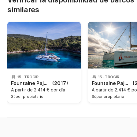
similares
15
·
TROGIR
15
·
TROGIR
Fountaine Pajot - Saba 50
(2017)
Fountaine Pajot - Saba 50
(
A partir de
2.414 € por día
A partir de
2.414 € po
Súper propietario
Súper propietario