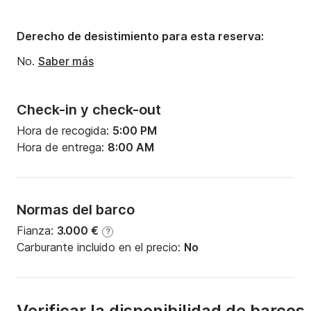
Manga:
8.1m
Calado:
1.4m
Derecho de desistimiento para esta reserva:
Potencia del motor:
160CV
No.
Saber más
Check-in y check-out
Hora de recogida:
5:00 PM
Hora de entrega:
8:00 AM
Normas del barco
Fianza:
3.000 €
?
Carburante incluido en el precio:
No
Verificar la disponibilidad de barcos