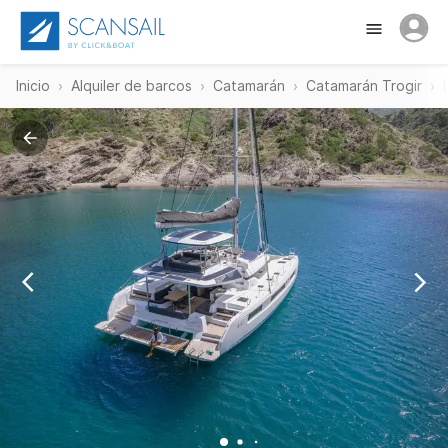
Inicio
Alquiler de barcos
Catamarán
Catamarán Trogir