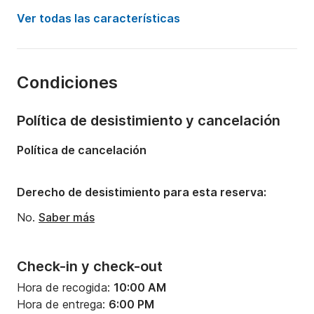
Potencia del motor:
150CV
Ver todas las características
Eslora:
7.5m
Año:
2024
Condiciones
Capacidad a bordo:
7 personas
Número de cabinas:
1
Política de desistimiento y cancelación
Número de plazas para dormir:
2
Política de cancelación
Número de baños:
1
Derecho de desistimiento para esta reserva:
No.
Saber más
Check-in y check-out
Hora de recogida:
10:00 AM
Hora de entrega:
6:00 PM