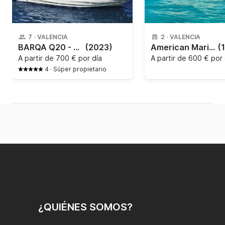
7
·
VALENCIA
2
·
VALENCIA
BARQA Q20 - Q20
(2023)
American Marine - Cruiser 3175
(
A partir de
700 € por día
A partir de
600 € por 
4
·
Súper propietario
¿QUIÉNES SOMOS?