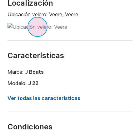
Localización
Ubicación velero:
Veere, Veere
Características
Marca:
J Boats
Modelo:
J 22
Año:
1992 (Reacondicionado en 2018)
Ver todas las características
Capacidad a bordo:
4 personas
Número de cabinas:
1
Condiciones
Número de plazas para dormir:
2
Eslora:
6.9m