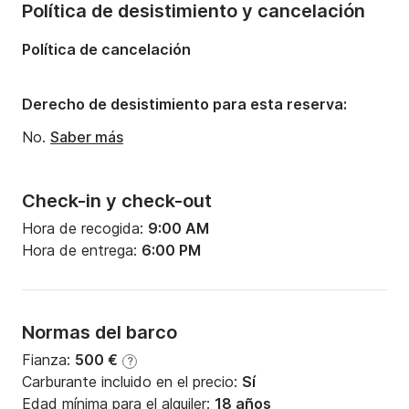
Política de desistimiento y cancelación
Manga:
2.44m
Política de cancelación
Calado:
1.2m
Potencia del motor:
4CV
Derecho de desistimiento para esta reserva:
No.
Saber más
Check-in y check-out
Hora de recogida:
9:00 AM
Hora de entrega:
6:00 PM
Normas del barco
Fianza:
500 €
?
Carburante incluido en el precio:
Sí
Edad mínima para el alquiler:
18 años