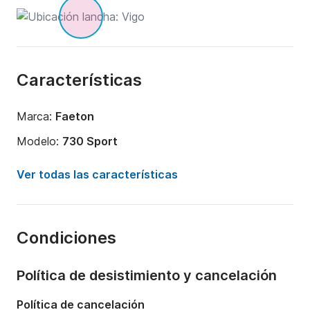
Características
Marca:
Faeton
Modelo:
730 Sport
Potencia del motor:
180CV
Ver todas las características
Eslora:
7.3m
Año:
2000 (Reacondicionado en 2021)
Condiciones
Capacidad a bordo:
7 personas
Número de cabinas:
1
Política de desistimiento y cancelación
Número de plazas para dormir:
1
Política de cancelación