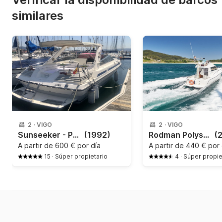
similares
2
·
VIGO
2
·
VIGO
Sunseeker - Portofino 31
(1992)
Rodman Polyships - Fly 870
(
A partir de
600 € por día
A partir de
440 € por 
15
·
Súper propietario
4
·
Súper propie