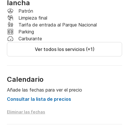
El consumo de carburante se puede fijar dependiendo 
lancha
del uso y lugar que se le de.
Patrón
Limpieza final
Tarifa de entrada al Parque Nacional
Parking
Carburante
Ver todos los servicios (+1)
Calendario
Añade las fechas para ver el precio
Consultar la lista de precios
Eliminar las fechas