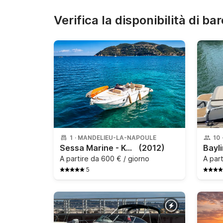
Verifica la disponibilità di bar
1
·
MANDELIEU-LA-NAPOULE
10
Sessa Marine - Key Largo 27
(2012)
Bayli
A partire da
600 € / giorno
A par
5