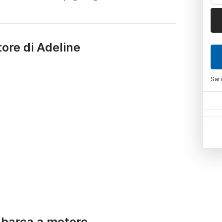
ore di Adeline
Sar
a barca a motore