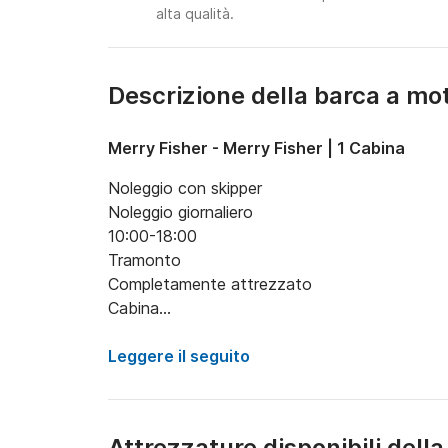
alta qualità.
Descrizione della barca a mot
Merry Fisher - Merry Fisher | 1 Cabina
Noleggio con skipper

Noleggio giornaliero

10:00-18:00

Tramonto

Completamente attrezzato

Cabina

Doccia

Galleria

Leggere il seguito
Frigorifero
Attrezzature disponibili dell