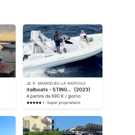
8
·
MANDELIEU-LA-NAPOULE
italboats - STINGHER 24 GT
(2023)
A partire da
690 € / giorno
1
·
Super proprietario