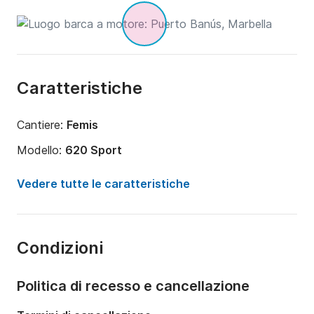
Caratteristiche
Cantiere:
Femis
Modello:
620 Sport
Potenza del motore:
115CV
Vedere tutte le caratteristiche
Lunghezza:
6m
Anno:
2024
Condizioni
Portata massima persone:
9 persone
Politica di recesso e cancellazione