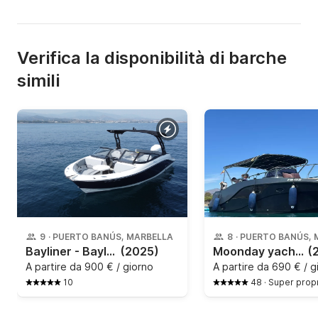
Verifica la disponibilità di barche
simili
9
·
PUERTO BANÚS, MARBELLA
8
·
PUERTO BANÚS, 
Bayliner - Bayliner v20
(2025)
Moonday yachts - 780 SD
(
A partire da
900 € / giorno
A partire da
690 € / g
10
48
·
Super propr