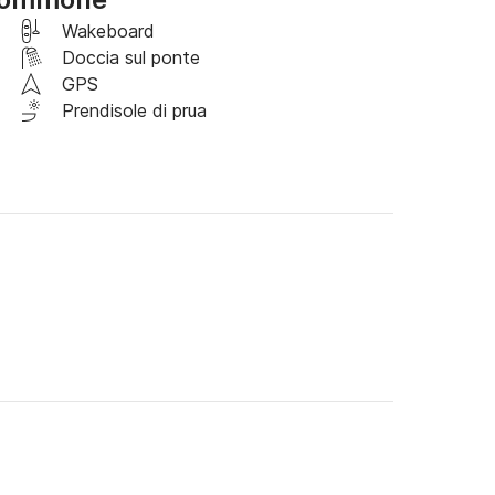
Wakeboard
Doccia sul ponte
Il consumo di carburante varia a seconda dello 
GPS
 meteorologiche.
Prendisole di prua