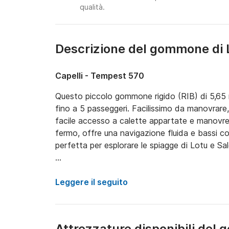
qualità.
Descrizione del gommone di
Capelli - Tempest 570
Questo piccolo gommone rigido (RIB) di 5,65 
fino a 5 passeggeri. Facilissimo da manovrare
facile accesso a calette appartate e manovre s
fermo, offre una navigazione fluida e bassi c
perfetta per esplorare le spiagge di Lotu e Sale
Equipaggiamento di bordo:

Leggere il seguito
- Motore Yamaha da 100 CV

- GPS ed ecoscandaglio

- Ancora manuale

Attrezzature disponibili del