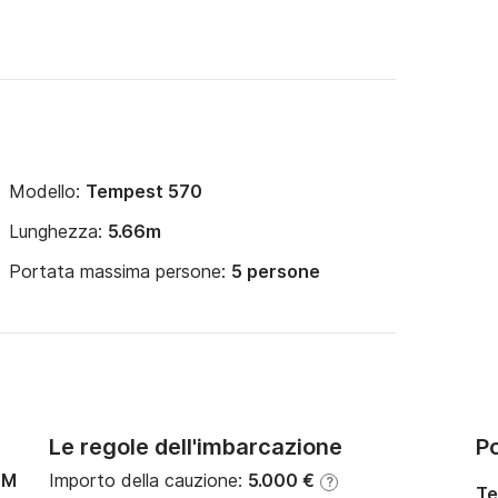
Modello:
Tempest 570
Lunghezza:
5.66m
Portata massima persone:
5 persone
Le regole dell'imbarcazione
Po
AM
Importo della cauzione:
5.000 €
?
Te