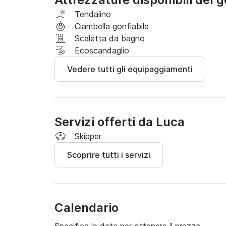
- Tendalino pieghevole

- Doccia con acqua dolce

Tendalino
Ciambella gonfiabile
Consumo carburante: tra 50 e 70 € in media. *
Scaletta da bagno
stile di guida, del percorso e delle condizioni
Ecoscandaglio
Vedere tutti gli equipaggiamenti
Servizi offerti da Luca
Skipper
Scoprire tutti i servizi
Calendario