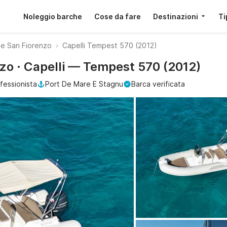
Noleggio barche
Cose da fare
Destinazioni
Ti
 San Fiorenzo
Capelli Tempest 570 (2012)
zo · Capelli — Tempest 570 (2012)
fessionista
Port De Mare E Stagnu
Barca verificata