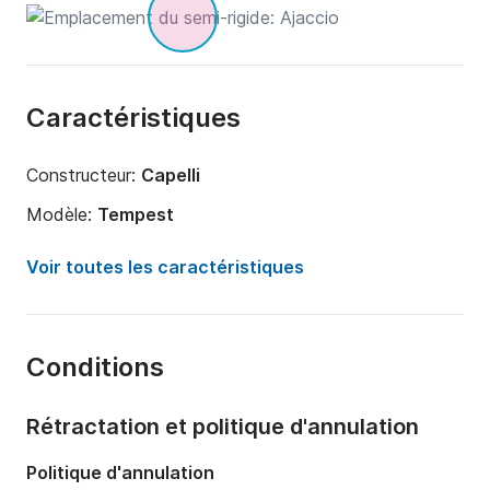
Caractéristiques
Constructeur:
Capelli
Modèle:
Tempest
Puissance moteur:
250cv
Voir toutes les caractéristiques
Longueur:
7.5m
Année:
2010
Conditions
Capacité à bord:
12 personnes
Rétractation et politique d'annulation
Politique d'annulation