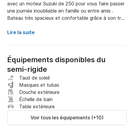
avec un moteur Suzuki de 250 pour vous faire passer 
une journée inoubliable en famille ou entre amis .

Bateau très spacieux et confortable grâce à son très 
grand bain de soleil avant ,son poste de pilotage 
double et ça banquette arrière pour 3 personnes . 

Lire la suite
Il est équipé d’un douche de bain avec un réservoir 
d’eau de 30l,

d’un poste radio et de 5 enceintes,

Équipements disponibles du
d’un écran gps Simrad dernière génération pour 
semi-rigide
naviguer en toute sécurité,

de port usb ainsi que d’un chargeur à induction , 

Taud de soleil
d’un grand taud de soleil , 

Masques et tubas
d’une échelle de bain ,

Douche extérieure
d’un gindeau électrique pour faciliter et sécuriser votre 
Échelle de bain
mouillage ,

Table extérieure
d’une grande glacière pour toujours rester au frais ainsi 
Voir tous les équipements (+10)
que de coffres très spacieux pour ranger toutes vos 
affaires . 
