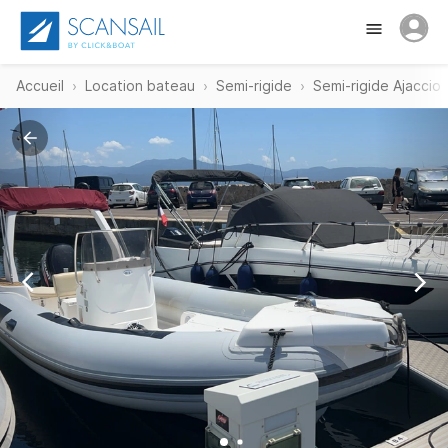
Accueil
Location bateau
Semi-rigide
Semi-rigide Ajaccio