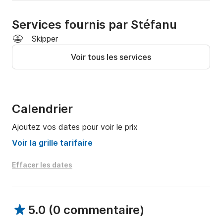
Alors n’attendez plus pour réalisez votre rêve et 
contacter nous . 

Services fournis par Stéfanu
Skipper
Au plaisir de vous voir .
Voir tous les services
Calendrier
Ajoutez vos dates pour voir le prix
Voir la grille tarifaire
Effacer les dates
5.0
(
0 commentaire
)