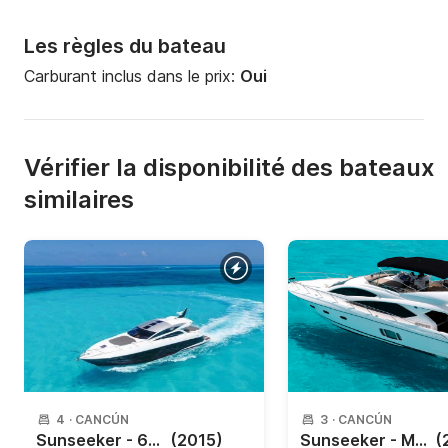
Les règles du bateau
Carburant inclus dans le prix:
Oui
Vérifier la disponibilité des bateaux
similaires
4
·
CANCÚN
3
·
CANCÚN
Sunseeker - 62 Predator 18m
(2015)
Sunseeker - Manhattan
(