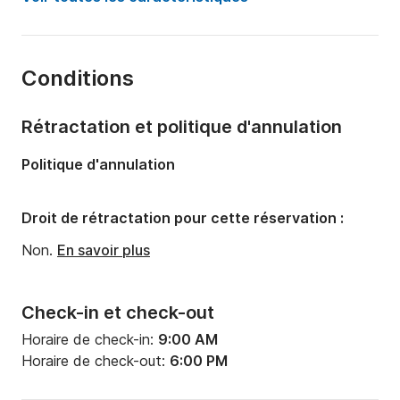
Longueur:
19.5m
Capacité à bord:
15 personnes
Conditions
Nombre de salles de bains:
3
Puissance moteur:
0cv
Rétractation et politique d'annulation
Politique d'annulation
Droit de rétractation pour cette réservation :
Non.
En savoir plus
Check-in et check-out
Horaire de check-in:
9:00 AM
Horaire de check-out:
6:00 PM