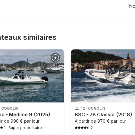
No
bateaux similaires
·
COGOLIN
12
·
COGOLIN
ac - Medline 9
(2025)
BSC - 78 Classic
(2018)
tir de
990 € par jour
À partir de
970 € par jour
1
·
Super propriétaire
2