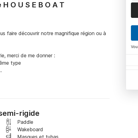
 H O U S E B O A T
vous faire découvrir notre magnifique région ou à 
Vou
e, merci de me donner : 

ême type 

os bateaux

rigide BSC 70 Ivory, neuf et disponible au 
semi-rigide
nnes maximum. 

Paddle
v. 

Wakeboard
Masques et tubas