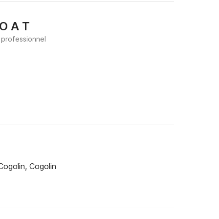
 O A T
 professionnel
ogolin, Cogolin