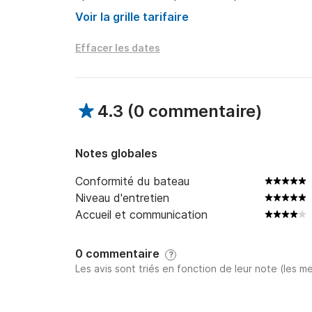
Caution par virement pour location de plusieurs 
Voir la grille tarifaire
Bonne journée et à bientôt !

Effacer les dates
Katia
4.3
(
0 commentaire
)
Notes globales
Conformité du bateau
Niveau d'entretien
Accueil et communication
0 commentaire
?
Les avis sont triés en fonction de leur note (les me