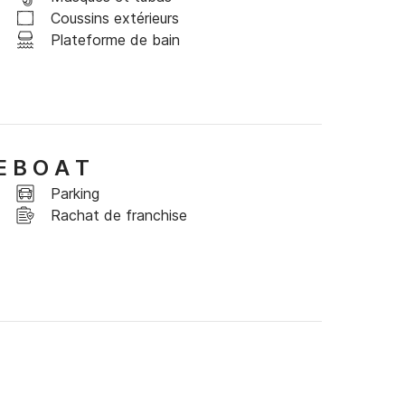
tir de 40€ par jour.

Coussins extérieurs
Plateforme de bain
 client, réalisé par nos soins à la station des .

E B O A T
'identité obligatoires.

Parking
Rachat de franchise
s à me contacter sur la messagerie de Scansail. 

nce Rachat de Caution, l'assurance annulation ou 
uscrire uniquement chez votre professionnel de 
 journée 
