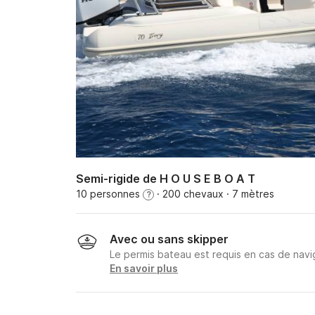
Semi-rigide de H O U S E B O A T
10 personnes
· 200 chevaux
· 7 mètres
?
Avec ou sans skipper
Le permis bateau est requis en cas de navig
En savoir plus