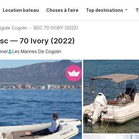
Location bateau
Choses à faire
Top destinations
T
igide Cogolin
BSC 70 IVORY (2022)
Bsc — 70 Ivory (2022)
nnel
Les Marines De Cogolin