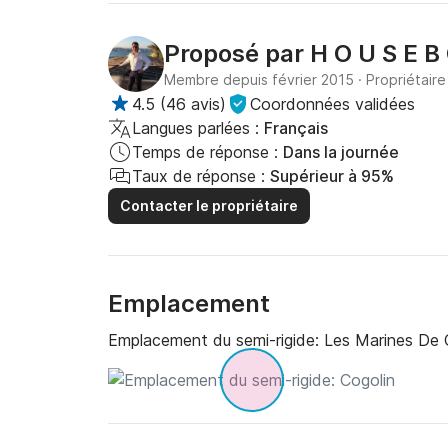
Proposé par
H O U S E B
Membre depuis février 2015
·
Propriétaire
4.5
(
46 avis
)
Coordonnées validées
Langues parlées :
Français
Temps de réponse :
Dans la journée
Taux de réponse :
Supérieur à 95%
Contacter le propriétaire
Emplacement
Emplacement du semi-rigide:
Les Marines De C