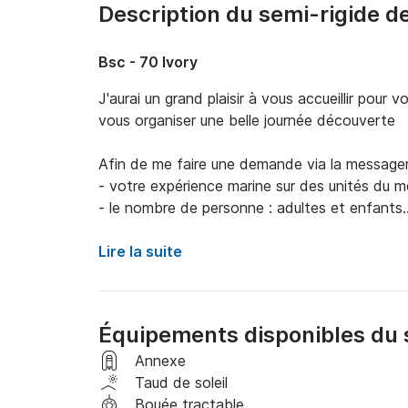
Description du semi-rigide de
Bsc - 70 Ivory
J'aurai un grand plaisir à vous accueillir pour 
vous organiser une belle journée découverte

Afin de me faire une demande via la messageri
- votre expérience marine sur des unités du m
- le nombre de personne : adultes ​et enfants

- le programme de navigation souhaité

Nos amis les animaux ne sont pas admis sur n
Lire la suite
Nous vous proposons à la location notre semi-
départ de Cogolin. 

Équipements disponibles du 
La capacité d'accueil à bord est de 10 perso
Annexe
Ce semi-rigide est équipé d'un moteur de 225 c
Taud de soleil
Bouée tractable