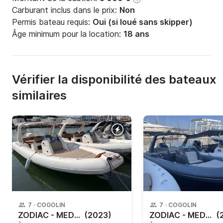
Carburant inclus dans le prix:
Non
Permis bateau requis:
Oui (si loué sans skipper)
Âge minimum pour la location:
18 ans
Vérifier la disponibilité des bateaux
similaires
7
·
COGOLIN
7
·
COGOLIN
ZODIAC - MEDLINE 7.5
(2023)
ZODIAC - MEDLINE 7.5
(