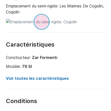
Emplacement du semi-rigide:
Les Marines De Cogolin,
Cogolin
Caractéristiques
Constructeur:
Zar Formenti
Modèle:
79 Sl
Puissance moteur:
300cv
Voir toutes les caractéristiques
Longueur:
7.8m
Année:
2025
Conditions
Capacité à bord:
8 personnes