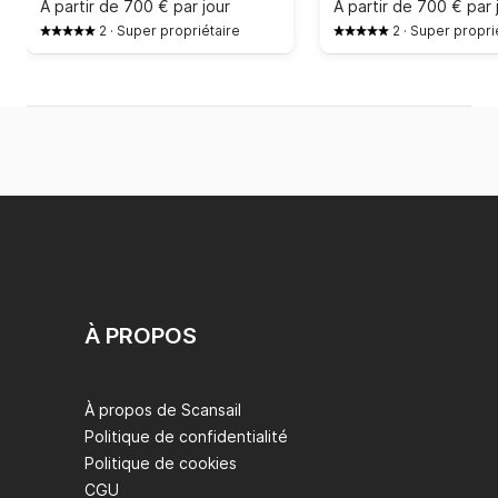
À partir de
700 € par jour
À partir de
700 € par 
2
·
Super propriétaire
2
·
Super propri
À PROPOS
À propos de Scansail
Politique de confidentialité
Politique de cookies
CGU