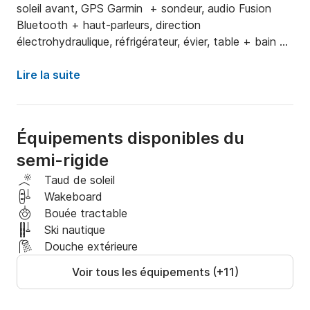
soleil avant, GPS Garmin  + sondeur, audio Fusion 
Bluetooth + haut-parleurs, direction 
électrohydraulique, réfrigérateur, évier, table + bain de 
soleil arrière, mât de ski, plateformes de bain, échelle 
de bain) et équipé d'un moteur Mercury 300CV V8.

Lire la suite
Capacité de 7 personnes si le bateau est loué avec 
skipper et 8 s'il est loué seul. 

Équipements disponibles du
semi-rigide
N'hésitez pas à nous contacter pour plus 
d'informations !
Taud de soleil
Wakeboard
Bouée tractable
Ski nautique
Douche extérieure
Voir tous les équipements (+11)