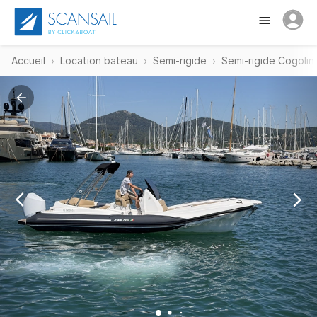
Accueil
Location bateau
Semi-rigide
Semi-rigide Cogolin