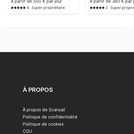
À partir de
500 € par jour
À partir de
380 € par 
4
·
Super propriétaire
2
·
Super propri
À PROPOS
À propos de Scansail
Politique de confidentialité
Politique de cookies
CGU