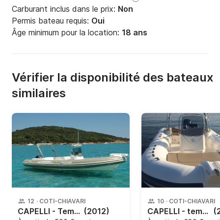
Carburant inclus dans le prix:
Non
Permis bateau requis:
Oui
Âge minimum pour la location:
18 ans
Vérifier la disponibilité des bateaux
similaires
12
·
COTI-CHIAVARI
10
·
COTI-CHIAVARI
CAPELLI - Tempest 770
(2012)
CAPELLI - tempest 650
(