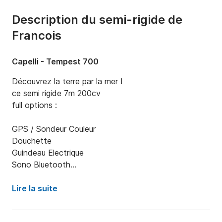
Description du semi-rigide de
Francois
Capelli - Tempest 700
Découvrez la terre par la mer !

ce semi rigide 7m 200cv

full options :

GPS / Sondeur Couleur 

Douchette

Guindeau Electrique

Sono Bluetooth

Taud de soleil

Bain de Soleil 

Lire la suite
Table
