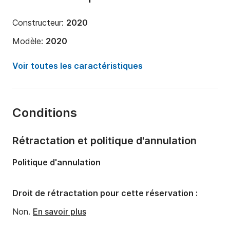
Constructeur:
2020
Modèle:
2020
Année:
2023 (Rénové en 2023)
Voir toutes les caractéristiques
Longueur:
25m
Capacité à bord:
10 personnes
Conditions
Nombre de cabines:
5
Nombre de couchages:
5
Rétractation et politique d'annulation
Nombre de salles de bains:
5
Politique d'annulation
Puissance moteur:
800cv
Droit de rétractation pour cette réservation :
Non.
En savoir plus