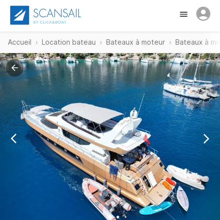
Accueil
Location bateau
Bateaux à moteur
Bateaux à m