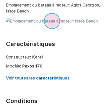
Emplacement du bateau à moteur:
Agios Georgios,
Issos Beach
Caractéristiques
Constructeur:
Karel
Modèle:
Paxos 170
Puissance moteur:
30cv
Voir toutes les caractéristiques
Longueur:
5m
Année:
2025
Conditions
Capacité à bord:
5 personnes