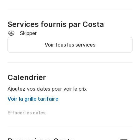
- Carburant

Équipements :

Services fournis par Costa
Skipper
- Moteur : Selva (Yamaha) 30/60 CV

Voir tous les services
- Radio Bluetooth

- Traceur GPS

Calendrier
- Système d’alarme de sécurité pour éviter les rochers 
Ajoutez vos dates pour voir le prix
ou les eaux peu profondes

Voir la grille tarifaire
- Bimini (pare-soleil)

Effacer les dates
- Démarrage électrique et trim

- Échelle de bain
