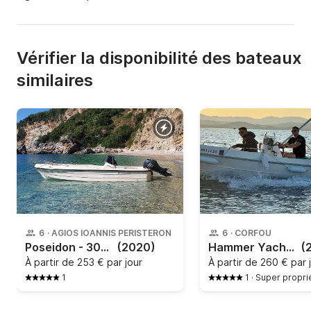
Vérifier la disponibilité des bateaux
similaires
6
·
AGIOS IOANNIS PERISTERON
6
·
CORFOU
Poseidon - 30HP
(2020)
Hammer Yachts - Next 510
(
À partir de
253 € par jour
À partir de
260 € par 
1
1
·
Super propri