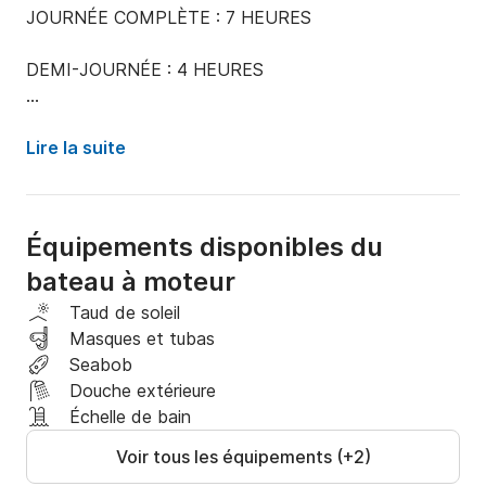
JOURNÉE COMPLÈTE : 7 HEURES

DEMI-JOURNÉE : 4 HEURES

⚠️ Attention : Ce bateau a une limite de distance de 
3 milles nautiques, ce qui le rend idéal uniquement 
Lire la suite
pour les excursions d’une plage à l’autre et les courtes 
croisières côtières.

Équipements disponibles du
________________________

bateau à moteur
Arrivée/Départ : 10h00 à 17h00

Taud de soleil
Masques et tubas
Capacité : 5 personnes

Seabob
Douche extérieure
Suppléments :

Échelle de bain
Voir tous les équipements (+2)
- Skipper : 100 € par jour
