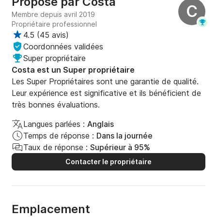
Proposé par
Costa
C
Membre depuis avril 2019
- Canapé-lit convertible

Propriétaire professionnel
4.5
(
45 avis
)
- Équipement de sécurité obligatoire (gilets de 
Coordonnées validées
sauvetage, fusées de détresse, fumigènes et 
Super propriétaire
extincteur)

Costa est un Super propriétaire
Les Super Propriétaires sont une garantie de qualité.
- Ancre
Leur expérience est significative et ils bénéficient de
très bonnes évaluations.
Langues parlées :
Anglais
Temps de réponse :
Dans la journée
Taux de réponse :
Supérieur à 95%
Contacter le propriétaire
Emplacement