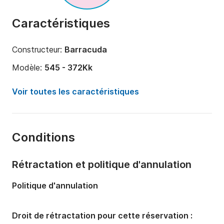
Caractéristiques
Constructeur:
Barracuda
Modèle:
545 - 372Kk
Puissance moteur:
100cv
Voir toutes les caractéristiques
Longueur:
5.5m
Année:
2016
Conditions
Capacité à bord:
6 personnes
Nombre de cabines:
1
Rétractation et politique d'annulation
Politique d'annulation
Droit de rétractation pour cette réservation :