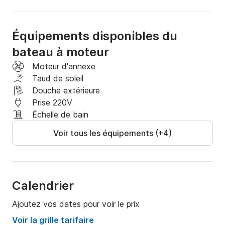
douche avec eau normale, d'une radio Bluetooth, 
d'une cabine pour les bagages, etc.

Équipements disponibles du
Pour toute question, n'hésitez pas à me contacter au 
bateau à moteur
Click&Boat pour plus d'informations.

Moteur d'annexe
À bientôt !
Taud de soleil
Douche extérieure
Prise 220V
Échelle de bain
Voir tous les équipements (+4)
Calendrier
Ajoutez vos dates pour voir le prix
Voir la grille tarifaire