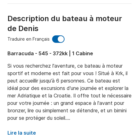
Description du bateau à moteur
de Denis
Traduire en Français
Barracuda - 545 - 372kk | 1 Cabine
Si vous recherchez l'aventure, ce bateau à moteur 
sportif et moderne est fait pour vous ! Situé à Krk, il 
peut accueillir jusqu'à 6 personnes. Ce bateau est 
idéal pour des excursions d'une journée et explorer la 
mer Adriatique et la Croatie. Il offre tout le nécessaire 
pour votre journée : un grand espace à l'avant pour 
bronzer, lire ou simplement se détendre, et un bimini 
pour se protéger du soleil.

Bien sûr, il est équipé d'un GPS à écran tactile, d'une 
Lire la suite