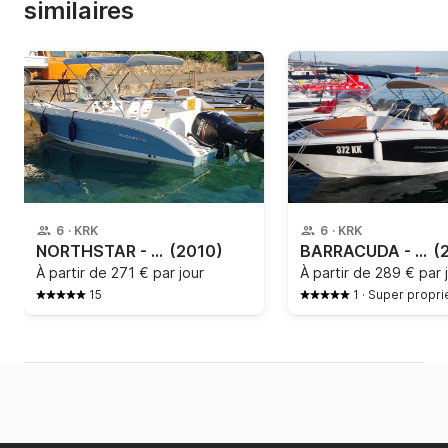
similaires
6
·
KRK
6
·
KRK
NORTHSTAR - 190CC
(2010)
BARRACUDA - 545 - 373kk
(
À partir de
271 € par jour
À partir de
289 € par 
15
1
·
Super propri