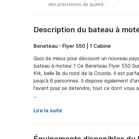
des prestations de qualité.
Description du bateau à mot
Beneteau - Flyer 550 | 1 Cabine
Quoi de mieux pour découvrir un nouveau pays 
bateau à moteur ? Ce Beneteau Flyer 550 Su
Krk, belle île du nord de la Croatie. Il est parfa
jusqu'à 6 personnes. Il dispose également d'un
l'avant pour se détendre, tout ce dont vous a
Le bateau est situé à Krk, et à partir de là, 
nous vous suggérons d'aller "sauter d'îles en île
Lire la suite
Cres et Rab. Chacun d'eux est charmant à sa
plages magnifiques et des grottes secrètes qu
Équipements disponibles du 