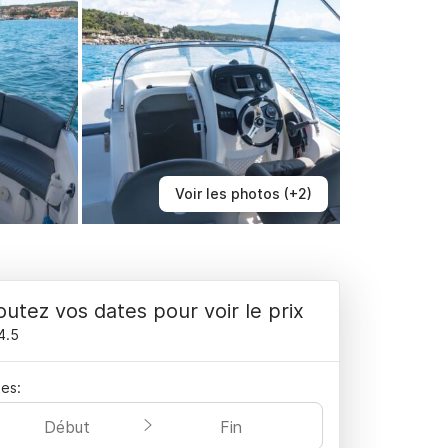
Voir les photos (+2)
outez vos dates pour voir le prix
4.5
es:
Début
Fin