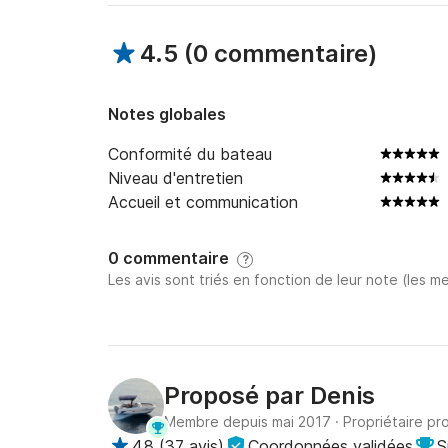
4.5
(
0 commentaire
)
Notes globales
Conformité du bateau
Niveau d'entretien
Accueil et communication
0 commentaire
?
Les avis sont triés en fonction de leur note (les me
Proposé par
Denis
Membre depuis mai 2017
·
Propriétaire pr
4.8
(
37 avis
)
Coordonnées validées
S