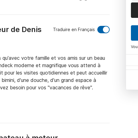
eur de Denis
Traduire en Français
Vou
qu'avec votre famille et vos amis sur un beau 
ndeck moderne et magnifique vous attend à 
it pour les visites quotidiennes et peut accueillir 
 bimini, d'une douche, d'un grand espace à 
vez besoin pour vos "vacances de rêve".

vous pouvez naviguer partout où vous voulez, 
s" et de les explorer d'abord, à proximité il y a 
 manière. Vous y trouverez de nombreuses 
i n'attendent que vous pour être découvertes !

bateau à moteur