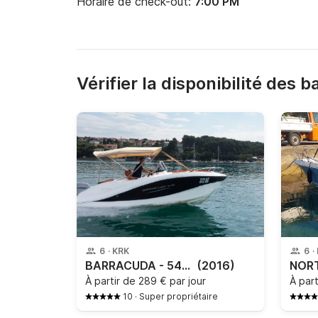
Horaire de check-out:
7:00 PM
Vérifier la disponibilité des 
6
·
KRK
6
·
BARRACUDA - 545 - 372kk
(2016)
À partir de
289 € par jour
À par
10
·
Super propriétaire