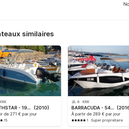
No
bateaux similaires
KRK
6
·
KRK
NORTHSTAR - 190CC
(2010)
BARRACUDA - 545 - 373kk
(201
tir de
271 € par jour
À partir de
289 € par jour
15
1
·
Super propriétaire