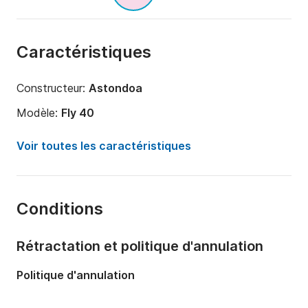
Caractéristiques
Constructeur:
Astondoa
Modèle:
Fly 40
Puissance moteur:
740cv
Voir toutes les caractéristiques
Longueur:
13.5m
Année:
2005 (Rénové en 2020)
Conditions
Capacité à bord:
9 personnes
Nombre de cabines:
2
Rétractation et politique d'annulation
Nombre de couchages:
4
Politique d'annulation