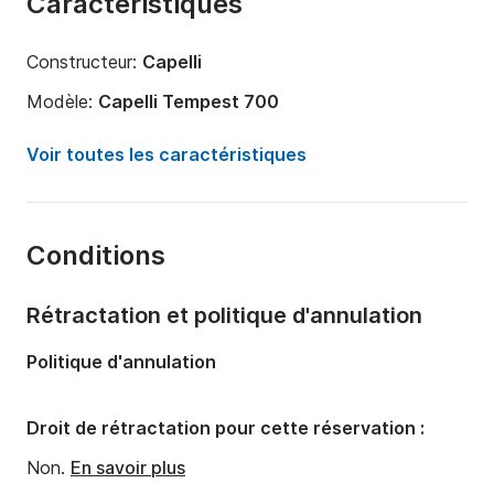
Caractéristiques
Constructeur:
Capelli
Modèle:
Capelli Tempest 700
Puissance moteur:
225cv
Voir toutes les caractéristiques
Longueur:
7m
Année:
2019
Conditions
Capacité à bord:
10 personnes
Rétractation et politique d'annulation
Politique d'annulation
Droit de rétractation pour cette réservation :
Non.
En savoir plus