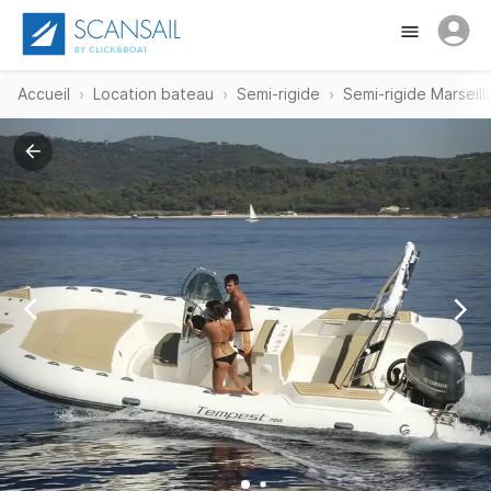
Accueil
Location bateau
Semi-rigide
Semi-rigide Marseill