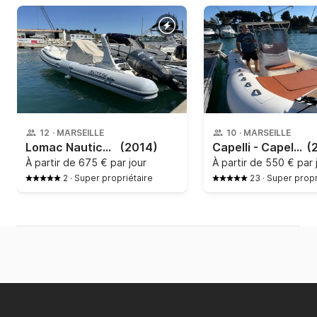
12
·
MARSEILLE
10
·
MARSEILLE
Lomac Nautica - 790 In
(2014)
Capelli - Capelli Tempest 700
(
À partir de
675 € par jour
À partir de
550 € par 
2
·
Super propriétaire
23
·
Super propr