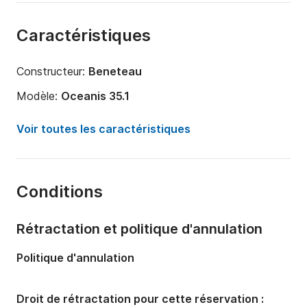
Caractéristiques
Constructeur:
Beneteau
Modèle:
Oceanis 35.1
Année:
2018
Voir toutes les caractéristiques
Capacité à bord:
8 personnes
Nombre de cabines:
3
Conditions
Nombre de couchages:
8
Nombre de salles de bains:
1
Rétractation et politique d'annulation
Longueur:
10.45m
Politique d'annulation
Largeur:
3.72m
Tirant d'eau:
1.94m
Droit de rétractation pour cette réservation :