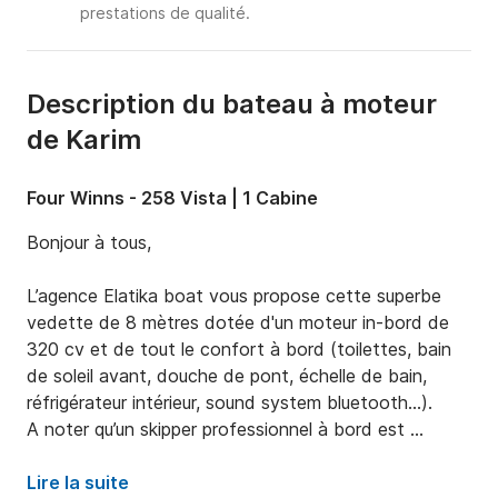
prestations de qualité.
Description du bateau à moteur
de Karim
Four Winns - 258 Vista | 1 Cabine
Bonjour à tous,

L’agence Elatika boat vous propose cette superbe 
vedette de 8 mètres dotée d'un moteur in-bord de 
320 cv et de tout le confort à bord (toilettes, bain 
de soleil avant, douche de pont, échelle de bain, 
réfrigérateur intérieur, sound system bluetooth...).

A noter qu’un skipper professionnel à bord est 
obligatoire car exigé par la compagnie d’assurance du 
bateau.

Lire la suite