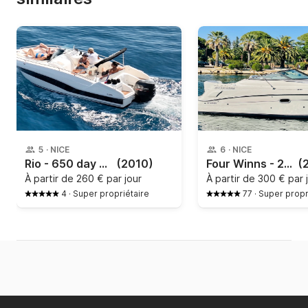
5
·
NICE
6
·
NICE
Rio - 650 day cruiser
(2010)
Four Winns - 248 Vista
(
À partir de
260 € par jour
À partir de
300 € par 
4
·
Super propriétaire
77
·
Super propr