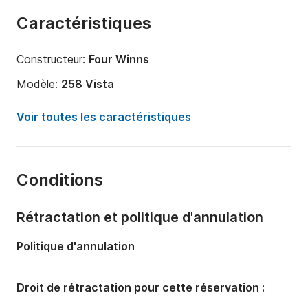
Caractéristiques
Constructeur:
Four Winns
Modèle:
258 Vista
Puissance moteur:
320cv
Voir toutes les caractéristiques
Longueur:
8m
Année:
2010
Conditions
Capacité à bord:
6 personnes
Nombre de cabines:
1
Rétractation et politique d'annulation
Nombre de couchages:
4
Politique d'annulation
Nombre de salles de bains:
1
Droit de rétractation pour cette réservation :