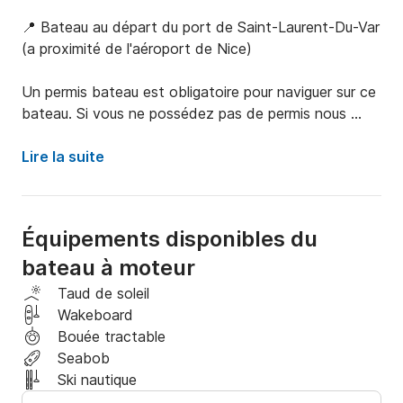
📍 Bateau au départ du port de Saint-Laurent-Du-Var 
(a proximité de l'aéroport de Nice)

Un permis bateau est obligatoire pour naviguer sur ce 
bateau. Si vous ne possédez pas de permis nous 
vous proposons les services d'un skipper 🧑‍✈️ (tarif 
dans la liste des services optionnels)

Lire la suite
Le carré avant vous invite à prendre place 
confortablement autour de la table pour un moment 
Équipements disponibles du
convivial. Une fois la table retirée le carré peut se 
bateau à moteur
convertir en un spacieux bain de soleil 🌞. 

Taud de soleil
Ce bateau profite des dernières évolutions en terme 
Wakeboard
de style et d’ergonomie. La carène en V évolutif lui 
Bouée tractable
apporte un comportement en mer sûr et idéal pour les 
Seabob
sports nautiques et les balades. Le bateau affiche 
Ski nautique
des performances élevées tout en restant 