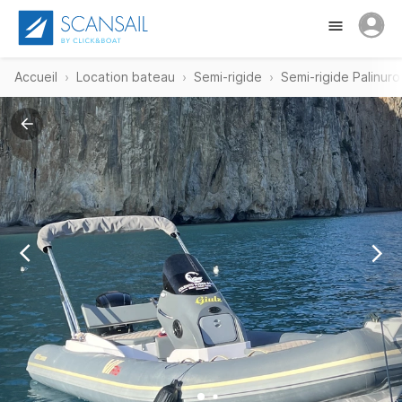
Accueil
Location bateau
Semi-rigide
Semi-rigide Palinuro