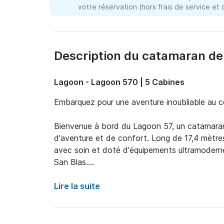
votre réservation (hors frais de service et
Description du catamaran de
Lagoon - Lagoon 570 | 5 Cabines
Embarquez pour une aventure inoubliable au c
Bienvenue à bord du Lagoon 57, un catamaran
d'aventure et de confort. Long de 17,4 mètres 
avec soin et doté d'équipements ultramodernes
San Blas.

Imaginez-vous naviguer au cœur d'un archipel 
Lire la suite
des plages de sable blanc et des eaux cristalli
dans la réserve indigène de Guna Yala, vous ser
beauté naturelle qui vous entourent.
