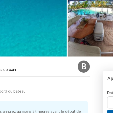
B
es de bain
Aj
 bord du bateau
Dat
 annulez au moins 24 heures avant le début de