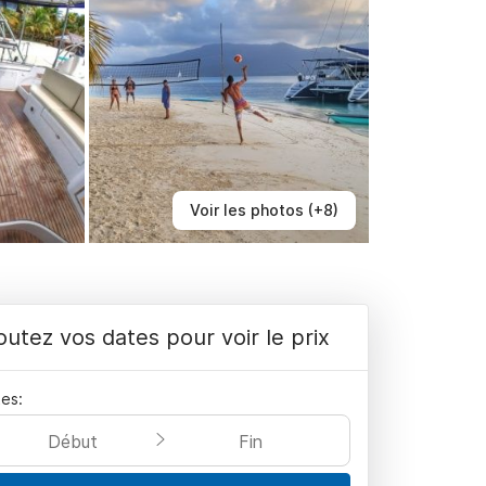
Voir les photos (+8)
outez vos dates pour voir le prix
es:
Début
Fin