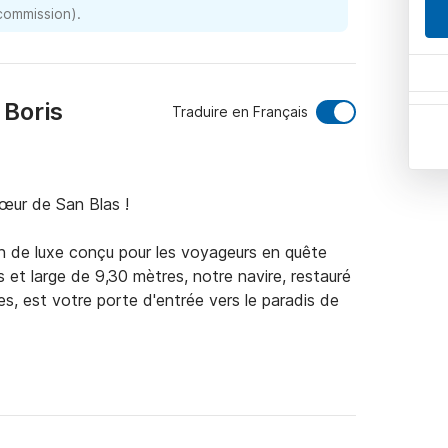
 commission).
 Boris
Traduire en Français
œur de San Blas !

 de luxe conçu pour les voyageurs en quête 
et large de 9,30 mètres, notre navire, restauré 
, est votre porte d'entrée vers le paradis de 
de plus de 300 îles préservées, chacune offrant 
nes qui invitent à la découverte. En naviguant 
ez émerveillé par la culture vibrante et la 