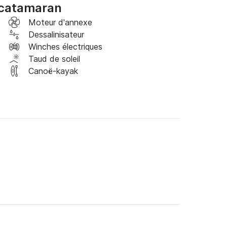
 catamaran
gnol, anglais et portugais, est là pour faire 
Moteur d'annexe
. Avec un capitaine expérimenté, un équipage 
Dessalinisateur
d'un service irréprochable, attentif à tous vos 
Winches électriques
avec expertise tout en profitant du soleil 
Taud de soleil
Canoë-kayak
e où aventure et élégance se conjuguent. Bien 
 de souvenirs précieux à créer. Réservez votre 
 guider à la découverte des trésors cachés de 
otion et d'émerveillement !