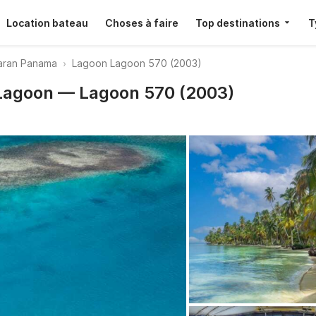
Location bateau
Choses à faire
Top destinations
T
aran Panama
Lagoon Lagoon 570 (2003)
 Lagoon — Lagoon 570 (2003)