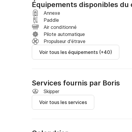
Équipements disponibles du
Notre équipage dévoué, parlant couramment espa
Annexe
de votre voyage une expérience extraordinaire
Paddle
et un chef cuisinier à bord, vous bénéficierez 
Air conditionné
besoins. Savourez des repas frais et préparés 
Pilote automatique
généreux des Caraïbes.

Propulseur d'étrave
Voir tous les équipements (+40)
Rejoignez-nous pour une expérience inoubliabl
plus qu'un simple voyage, c'est une succession
croisière dès aujourd'hui et laissez-nous vous
San Blas, où chaque instant est empreint d'ém
Services fournis par Boris
Skipper
Voir tous les services