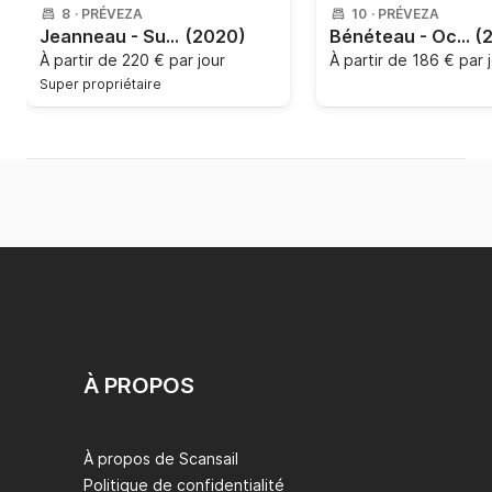
8
·
PRÉVEZA
10
·
PRÉVEZA
Jeanneau - Sun Odyssey 410 - 3 cab.
(2020)
Bénéteau - Oceanis 46.1 - 4 cab.
(
À partir de
220 € par jour
À partir de
186 € par 
Super propriétaire
À PROPOS
À propos de Scansail
Politique de confidentialité