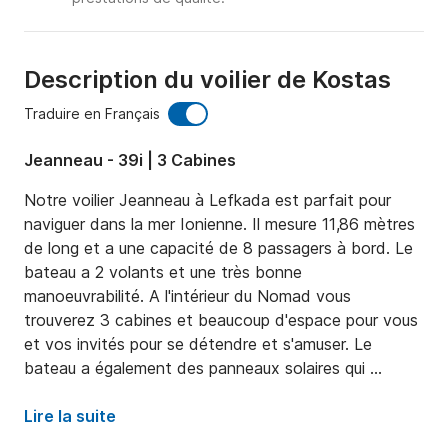
Description du voilier de Kostas
Traduire en Français
Jeanneau - 39i | 3 Cabines
Notre voilier Jeanneau à Lefkada est parfait pour 
naviguer dans la mer Ionienne. Il mesure 11,86 mètres 
de long et a une capacité de 8 passagers à bord. Le 
bateau a 2 volants et une très bonne 
manoeuvrabilité. A l'intérieur du Nomad vous 
trouverez 3 cabines et beaucoup d'espace pour vous 
et vos invités pour se détendre et s'amuser. Le 
bateau a également des panneaux solaires qui 
assurent l'autonomie énergétique pendant votre 
voyage. Nous vous fournissons également un dériveur 
Lire la suite
avec un moteur, de sorte que vous pouvez vous 