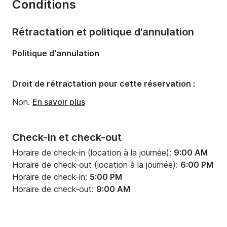
Conditions
Nombre de couchages:
6
Longueur:
11.86m
Rétractation et politique d'annulation
Largeur:
3.88m
Politique d'annulation
Tirant d'eau:
1.6m
Puissance moteur:
40cv
Droit de rétractation pour cette réservation :
Non.
En savoir plus
Check-in et check-out
Horaire de check-in (location à la journée):
9:00 AM
Horaire de check-out (location à la journée):
6:00 PM
Horaire de check-in:
5:00 PM
Horaire de check-out:
9:00 AM