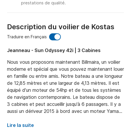
prestations de qualité.
Description du voilier de Kostas
Traduire en Français
Jeanneau - Sun Odyssey 42i | 3 Cabines
Nous vous proposons maintenant Billmaira, un voilier 
moderne et spécial que vous pouvez maintenant louer 
en famille ou entre amis. Notre bateau a une longueur 
de 12,85 mètres et une largeur de 4,13 mètres. Il est 
équipé d'un moteur de 54hp et de tous les systèmes 
de navigation contemporains. Le bateau dispose de 
3 cabines et peut accueillir jusqu'à 6 passagers. Il y a 
aussi un dériveur 2015 à bord avec un moteur Yamaha 
de 4hp. Si vous souhaitez vous installer à l’intérieur du 
bateau, vous trouverez un salon où vous pourrez 
Lire la suite