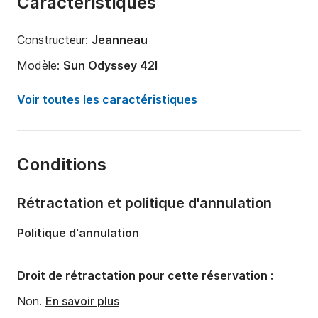
Caractéristiques
Constructeur:
Jeanneau
Modèle:
Sun Odyssey 42I
Année:
2008
Voir toutes les caractéristiques
Capacité à bord:
8 personnes
Nombre de cabines:
3
Conditions
Nombre de couchages:
6
Longueur:
12.85m
Rétractation et politique d'annulation
Largeur:
4.13m
Politique d'annulation
Tirant d'eau:
1.6m
Puissance moteur:
54cv
Droit de rétractation pour cette réservation :
Non.
En savoir plus