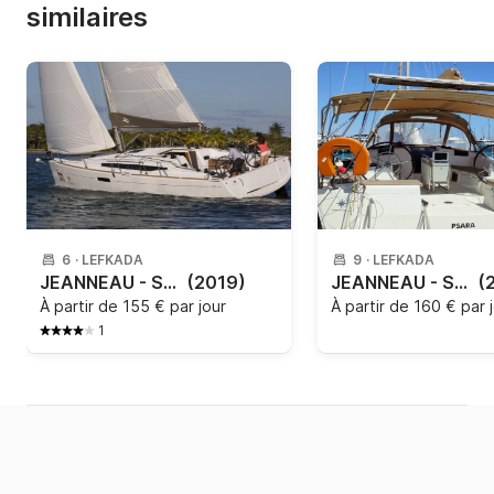
similaires
6
·
LEFKADA
9
·
LEFKADA
JEANNEAU - SUN ODYSSEY 349
(2019)
JEANNEAU - SUN ODYSSEY 449
(
À partir de
155 € par jour
À partir de
160 € par 
1