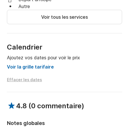
belles villes côtières de l'Épire forment un ensemble 
Autre
très diversifié de destinations.

Voir tous les services
Nous sommes toujours en attente pour nos clients. 
Nous souhaitons réellement établir un canal de 
communication avec vous par le biais de Click&Boat.
Calendrier
Ajoutez vos dates pour voir le prix
Voir la grille tarifaire
Effacer les dates
4.8
(
0 commentaire
)
Notes globales