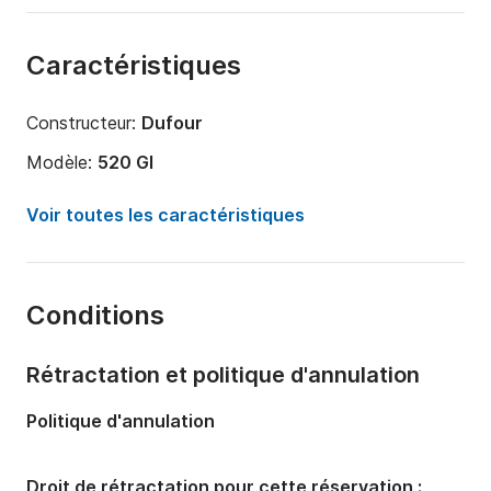
Caractéristiques
Constructeur:
Dufour
Modèle:
520 Gl
Année:
2018
Voir toutes les caractéristiques
Capacité à bord:
10 personnes
Nombre de cabines:
5
Conditions
Nombre de couchages:
10
Nombre de salles de bains:
3
Rétractation et politique d'annulation
Longueur:
15.2m
Politique d'annulation
Largeur:
4.8m
Tirant d'eau:
2.3m
Droit de rétractation pour cette réservation :