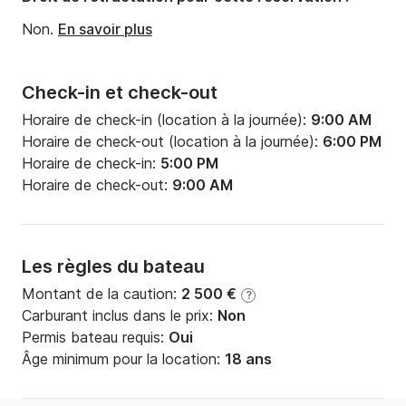
Puissance moteur:
75cv
Non.
En savoir plus
Check-in et check-out
Horaire de check-in (location à la journée):
9:00 AM
Horaire de check-out (location à la journée):
6:00 PM
Horaire de check-in:
5:00 PM
Horaire de check-out:
9:00 AM
Les règles du bateau
Montant de la caution:
2 500 €
?
Carburant inclus dans le prix:
Non
Permis bateau requis:
Oui
Âge minimum pour la location:
18 ans