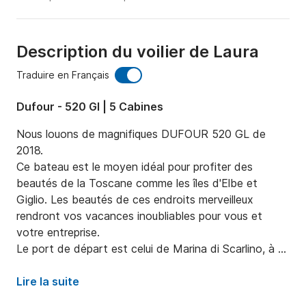
Description du voilier de Laura
Traduire en Français
Dufour - 520 Gl | 5 Cabines
Nous louons de magnifiques DUFOUR 520 GL de 
2018.

Ce bateau est le moyen idéal pour profiter des 
beautés de la Toscane comme les îles d'Elbe et 
Giglio. Les beautés de ces endroits merveilleux 
rendront vos vacances inoubliables pour vous et 
votre entreprise.

Le port de départ est celui de Marina di Scarlino, à 
quelques kilomètres d'Elbe et des autres îles 
toscanes. Nous pensons que c'est le port de départ 
Lire la suite
idéal qui vous permet de planifier votre voyage le plus 