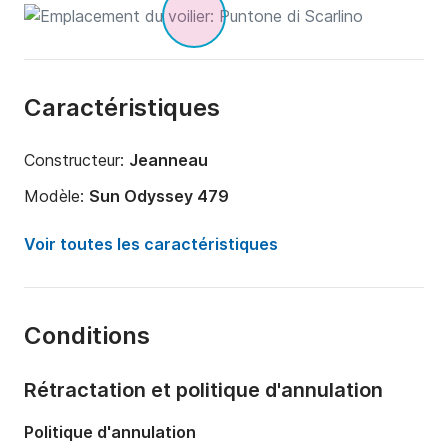
Caractéristiques
Constructeur:
Jeanneau
Modèle:
Sun Odyssey 479
Année:
2017
Voir toutes les caractéristiques
Capacité à bord:
8 personnes
Nombre de cabines:
4
Conditions
Nombre de couchages:
8
Nombre de salles de bains:
4
Rétractation et politique d'annulation
Longueur:
14.05m
Politique d'annulation