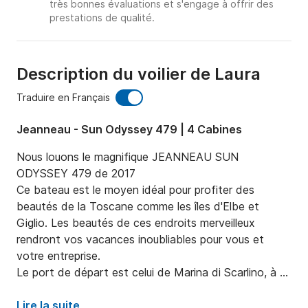
très bonnes évaluations et s'engage à offrir des
prestations de qualité.
Description du voilier de Laura
Traduire en Français
Jeanneau - Sun Odyssey 479 | 4 Cabines
Nous louons le magnifique JEANNEAU SUN 
ODYSSEY 479 de 2017

Ce bateau est le moyen idéal pour profiter des 
beautés de la Toscane comme les îles d'Elbe et 
Giglio. Les beautés de ces endroits merveilleux 
rendront vos vacances inoubliables pour vous et 
votre entreprise.

Le port de départ est celui de Marina di Scarlino, à 
quelques kilomètres d'Elbe et des autres îles 
toscanes. Nous pensons que c'est le port de départ 
Lire la suite