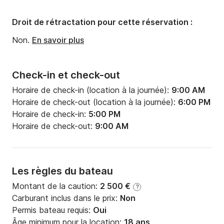
Largeur:
4.49m
Tirant d'eau:
2.24m
Droit de rétractation pour cette réservation :
Puissance moteur:
57cv
Non.
En savoir plus
Check-in et check-out
Horaire de check-in (location à la journée):
9:00 AM
Horaire de check-out (location à la journée):
6:00 PM
Horaire de check-in:
5:00 PM
Horaire de check-out:
9:00 AM
Les règles du bateau
Montant de la caution:
2 500 €
?
Carburant inclus dans le prix:
Non
Permis bateau requis:
Oui
Âge minimum pour la location:
18 ans