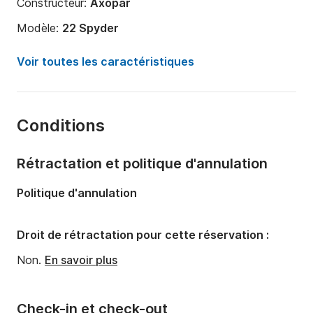
Constructeur:
Axopar
Modèle:
22 Spyder
Puissance moteur:
175cv
Voir toutes les caractéristiques
Longueur:
7.2m
Année:
2024
Conditions
Capacité à bord:
7 personnes
Rétractation et politique d'annulation
Politique d'annulation
Droit de rétractation pour cette réservation :
Non.
En savoir plus
Check-in et check-out