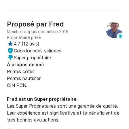
Proposé par
Fred
Membre depuis décembre 2016
Propriétaire privé
4.7
(
12 avis
)
Coordonnées validées
Super propriétaire
À propos de moi
Permis côtier 

Permis hauturier 

CIN PCN

Radio restreint

Pompier sur le porte avion Clemenceau 

Fred est un Super propriétaire
30 années de Windsurf et Kitesurf
Les Super Propriétaires sont une garantie de qualité.
Leur expérience est significative et ils bénéficient de
très bonnes évaluations.