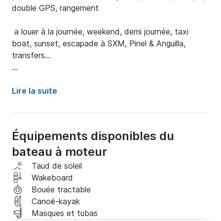
double GPS, rangement

 a louer à la journée, weekend, demi journée, taxi 
boat, sunset, escapade à SXM, Pinel & Anguilla, 
transfers...

Bimini, douche, musique, sundeck, rangements, le 
Lire la suite
bateau idéal pour SBH

Possibilite de ski nautique, wake board.

Équipements disponibles du
Possibilité d'organiser pique niques, BBQ, boissons, 
bateau à moteur
vue drone, go pro ..

Taud de soleil
Wakeboard
Pilote expérimenté et 20 ans sur St Barth et diplômé 
Bouée tractable
pour plus de sécurité et de plaisir.
Canoë-kayak
Masques et tubas