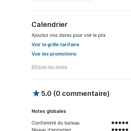
Location de stand up paddle 40€

Location de glacière 15€

Pour plus de renseignements sur le bateau ou 
Calendrier
moi un message par la messagerie Scansail, ça 
questions. 

Ajoutez vos dates pour voir le prix
Voir la grille tarifaire
À bientôt !
Voir les promotions
Effacer les dates
5.0
(
0 commentaire
)
Notes globales
Conformité du bateau
Niveau d'entretien