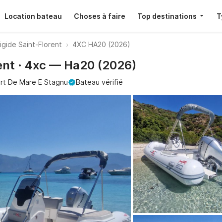
Location bateau
Choses à faire
Top destinations
T
igide Saint-Florent
4XC HA20 (2026)
ent · 4xc — Ha20 (2026)
rt De Mare E Stagnu
Bateau vérifié